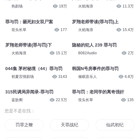
热剧场
19万
火焰海浪
11.3万
罪与罚：砸死妇女双尸案
罗翔老师带读{罪与罚}上
坟头长草
177
火焰海浪
15.4万
罗翔老师带读{罪与罚}下
隐秘的犯人 239 罪与罚
火焰海浪
15.1万
8082Audio
2万
044集 茅村秘境（44）罪与罚
韩国N号房事件的罪与罚
初夏言情剧场
3143
催眠音乐人
6.8万
315民调局异闻录-罪与罚
罪与罚：老同学的离奇强奸
蓝歆阁
22.5万
坟头长草
135
您是不是在找：
罚罪之鞭
天罪战纪
仙武初纪