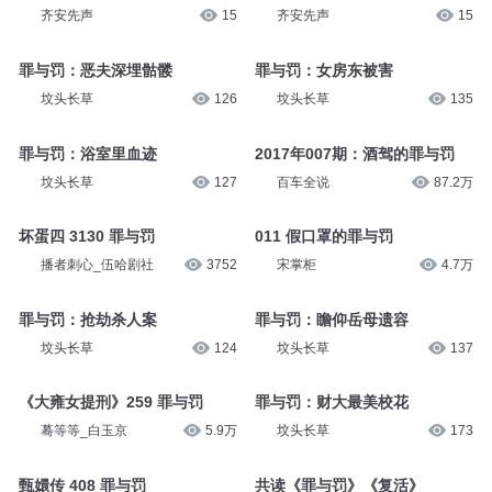
齐安先声
15
齐安先声
15
罪与罚：恶夫深埋骷髅
罪与罚：女房东被害
坟头长草
126
坟头长草
135
罪与罚：浴室里血迹
2017年007期：酒驾的罪与罚
坟头长草
127
百车全说
87.2万
坏蛋四 3130 罪与罚
011 假口罩的罪与罚
播者刺心_伍哈剧社
3752
宋掌柜
4.7万
罪与罚：抢劫杀人案
罪与罚：瞻仰岳母遗容
坟头长草
124
坟头长草
137
《大雍女提刑》259 罪与罚
罪与罚：财大最美校花
蓦等等_白玉京
5.9万
坟头长草
173
甄嬛传 408 罪与罚
共读《罪与罚》《复活》