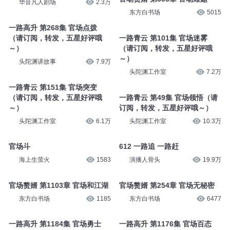
华音凡人剧场
2.3万
东方白书场
5015
一路高升 第268集 官场点拨
（请订阅，转发，五星好评哦
一路青云 第101集 官场迷雾
～）
（请订阅，转发，五星好评哦
～）
头陀渊讲故事
7.9万
头陀渊工作室
7.2万
一路青云 第151集 官场突变
（请订阅，转发，五星好评哦
一路青云 第49集 官场领悟（请
～）
订阅，转发，五星好评哦～）
头陀渊工作室
6.1万
头陀渊工作室
10.3万
官场斗
612 一路追 一路赶
海上生萤火
1583
演播人骨头
19.9万
官场赘婿 第1103章 官场和江湖
官场赘婿 第254章 官场无秘密
东方白书场
1185
东方白书场
6477
一路高升 第1184集 官场勇士
一路高升 第1176集 官场百态