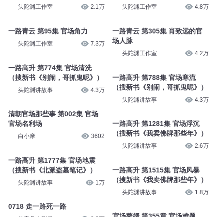
头陀渊工作室
2.1万
头陀渊工作室
4.8万
一路青云 第95集 官场角力
一路青云 第305集 肖致远的官
场人脉
头陀渊工作室
7.3万
头陀渊工作室
4.2万
一路高升 第774集 官场清洗
（搜新书《别闹，哥抓鬼呢》）
一路高升 第788集 官场寒流
（搜新书《别闹，哥抓鬼呢》）
头陀渊讲故事
4.3万
头陀渊讲故事
4.3万
清朝官场那些事 第002集 官场
官场名利场
一路高升 第1281集 官场浮沉
（搜新书《我卖佛牌那些年》）
白小摩
3602
头陀渊讲故事
2.6万
一路高升 第1777集 官场地震
（搜新书《北派盗墓笔记》）
一路高升 第1515集 官场风暴
（搜新书《我卖佛牌那些年》）
头陀渊讲故事
1万
头陀渊讲故事
1.8万
0718 走一路死一路
官场赘婿 第355章 官场难题