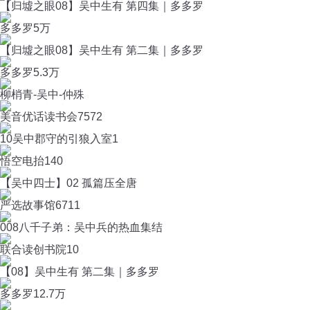
【归墟之眼08】吴中生有 第四集｜多多罗
多多罗
5万
【归墟之眼08】吴中生有 第二集｜多多罗
多多罗
5.3万
柳梢青-吴中-仲殊
美音优话读书会
7572
10吴中郡守的引狼入室1
悟空电抬
140
【吴中四士】02 孤篇压全唐
严选故事馆
6711
008八千子弟：吴中兵的热血集结
联合读创书院
10
【08】吴中生有 第二集｜多多罗
多多罗
12.7万