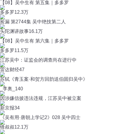
【08】吴中生有 第五集｜多多罗
多多罗
12.3万
捡漏 第2744集 吴中绝技第二人
头陀渊讲故事
16.1万
【08】吴中生有 第六集｜多多罗
多多罗
11.5万
江苏吴中：证监会的调查尚在进行中
雷达财经
47
苏轼《青玉案·和贺方回韵送伯固归吴中》
_李奥_
140
因涉嫌信披违法违规，江苏吴中被立案
新京报
34
《吴有用·唐朝上学记2》028 吴中四士
锋叔叔
12.1万