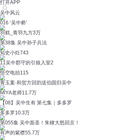
打开APP
吴中风云
016 ‘吴中桥’
羽糕_青羽九方
3万
第38集 吴中孙子兵法
知史小灶
743
11吴中郡守的引狼入室2
悟空电抬
115
青玉案·和贺方回韵送伯固归吴中
MIYA老师
11.7万
【08】吴中生有 第七集｜多多罗
多多罗
10.3万
第055集 吴中面圣！朱棣大怒回京！
有声的紫襟
55.7万