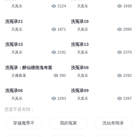
天真乐
2124
天真乐
1930
洗冤录21
洗冤录18
天真乐
1871
天真乐
2095
洗冤录15
洗冤录13
天真乐
2191
天真乐
2370
洗冤录：醉仙楼闹鬼奇案
洗冤录08
主播暮霭
592
天真乐
2292
洗冤录06
洗冤录09
天真乐
2263
天真乐
2287
您是不是在找：
穿越魔尊不洗白
我的冤家
洗仙奇闻录