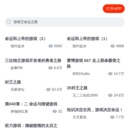
打开APP
游戏王命运之路
命运和上帝的游戏（2）
命运和上帝的游戏（1）
纽约金冰
5092
纽约金冰
4868
三位独立游戏开发者的勇者之路
赛博游戏 667 走上那条骸骨之
路
故事FM
6.6万
8082Audio
14.7万
封王之路
35封王之路
百家讲坛
52.4万
王二三在此2000
24.9万
第040章：二 命运与猜谜游戏
知识决定生死，游戏决定命运！
奔驰的红屋
32
天天爱读
7.7万
权力游戏：揭秘慈禧的太后之