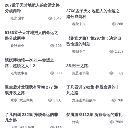
207孟子天才地把人的命运之路
分成两种
3766孟子天才地把人的命运之
路分成两种
隆润国学
1547
春秋未央
266
5166孟子天才地把人的命运之
路分成两种
《跑官之路》第297集：决定自
己命运的时刻
春秋未央
196
暖阳冬冉
1.2万
镇妖博物馆—2621—命运之
路，超脱之人！2
35.封王之路.
老彩故事会
330
旭思读书君
1.3万
重生后才发现我有青梅 277 游
了凡四训 242集 挣脱命运的非
戏开发之路
凡之路
水寒_六合同风
3.3万
龙庙山精品故事
768
了凡四训 232集 挣脱命运的非
梦魇游戏112集 所有命运的赠礼
凡之路
烤狼
7509
龙庙山精品故事
835