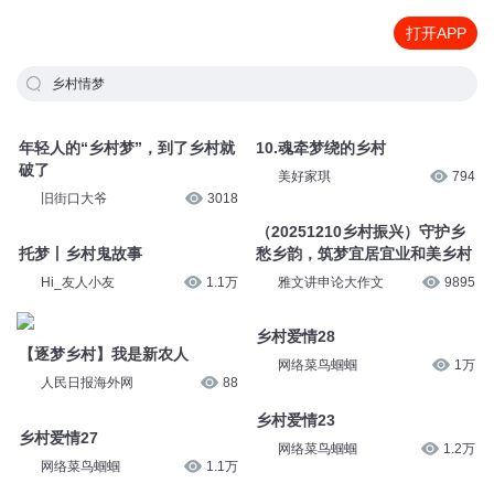
打开APP
乡村情梦
年轻人的“乡村梦”，到了乡村就
10.魂牵梦绕的乡村
破了
美好家琪
794
旧街口大爷
3018
（20251210乡村振兴）守护乡
托梦丨乡村鬼故事
愁乡韵，筑梦宜居宜业和美乡村
Hi_友人小友
1.1万
雅文讲申论大作文
9895
乡村爱情28
【逐梦乡村】我是新农人
网络菜鸟蝈蝈
1万
人民日报海外网
88
乡村爱情23
乡村爱情27
网络菜鸟蝈蝈
1.2万
网络菜鸟蝈蝈
1.1万