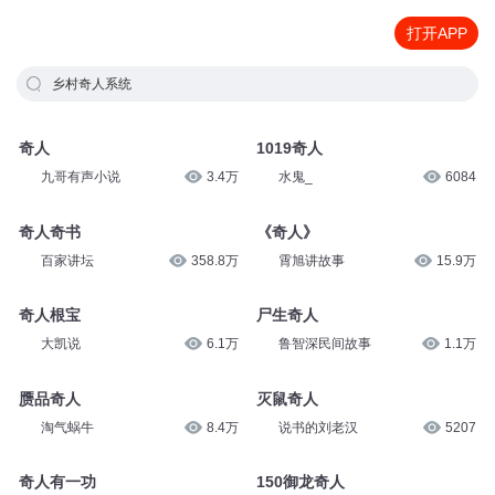
打开APP
乡村奇人系统
奇人
1019奇人
九哥有声小说
3.4万
水鬼_
6084
奇人奇书
《奇人》
百家讲坛
358.8万
霄旭讲故事
15.9万
奇人根宝
尸生奇人
大凯说
6.1万
鲁智深民间故事
1.1万
赝品奇人
灭鼠奇人
淘气蜗牛
8.4万
说书的刘老汉
5207
奇人有一功
150御龙奇人