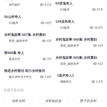
04背鬼奇人
淘气蜗牛
6.4万
DJ杨湃
52万
56山村奇人
149追风奇人
DJ杨湃
24万
DJ杨湃
16.9万
乡村鬼故事-567集-乡村寡妇
乡村鬼故事-566集-乡村寡妇
壹壹_嫣然有声
425
壹壹_嫣然有声
418
第968集 奇人
乡村鬼故事-565集-乡村寡妇
善读文学
3万
壹壹_嫣然有声
422
推进乡村善治 助力乡村振兴
《道术奇人》
雅文讲申论大作文
2.8万
拂晓青天
2.3万
您是不是在找：
乡村乡村
乡村如此多娇
胖子的乡村生活