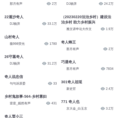
那月有声
2万
DJ杨湃
24.2万
22遁沙奇人
（20230220法治乡村）建设法
治乡村 助力乡村振兴
DJ杨湃
33.1万
雅文讲申论大作文
1.9万
山村奇人
奇人蜂王
薇998荧光
1780
那月有声
2万
26守墓奇人
巧遇奇人
DJ杨湃
31.2万
那月有声
7834
奇人说忠信
301奇人祖珽
句句诉原委
33
新史官
2.4万
乡村鬼故事-564-乡村寡妇
771 奇人也
壹壹_嫣然有声
431
京大金_白玉京
3.2万
奇人贾小三