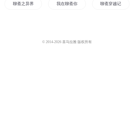
聊斋之异界之恋
我在聊斋你在西游
聊斋穿越记
聊斋之上仙
聊斋之长生
聊斋之人道至圣
聊斋之后
聊斋剑仙
我有一本聊斋
© 2014-
2026
喜马拉雅 版权所有
穿越聊斋记
新城聊斋
活在聊斋
聊斋人生
天下聊斋
回到聊斋
穿越在聊斋
聊斋长生道