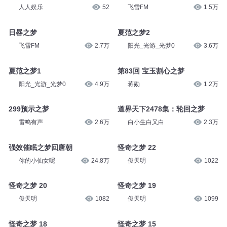
人人娱乐
52
飞雪FM
1.5万
日晷之梦
夏范之梦2
飞雪FM
2.7万
阳光_光游_光梦0
3.6万
夏范之梦1
第83回 宝玉割心之梦
阳光_光游_光梦0
4.9万
蒋勋
1.2万
299预示之梦
道界天下2478集：轮回之梦
雷鸣有声
2.6万
白小生白又白
2.3万
强效催眠之梦回唐朝
怪奇之梦 22
你的小仙女呢
24.8万
俊天明
1022
怪奇之梦 20
怪奇之梦 19
俊天明
1082
俊天明
1099
怪奇之梦 18
怪奇之梦 15