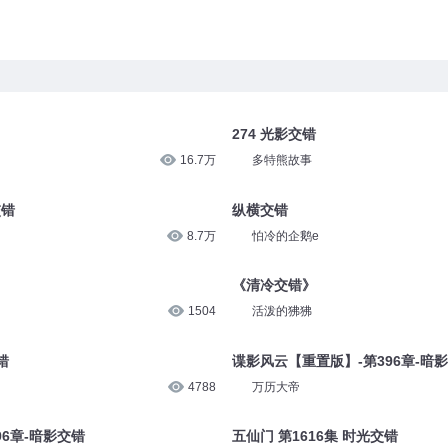
274 光影交错
16.7万
多特熊故事
交错
纵横交错
8.7万
怕冷的企鹅e
《清冷交错》
1504
活泼的狒狒
错
谍影风云【重置版】-第396章-暗
4788
万历大帝
6章-暗影交错
五仙门 第1616集 时光交错