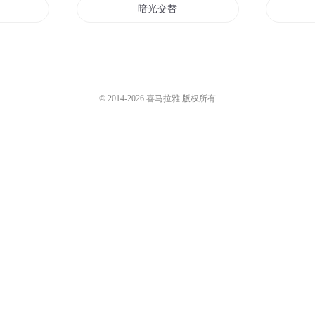
暗光交替
光影交错
世界
交错交错交错
© 2014-
2026
喜马拉雅 版权所有
暗
交错世界之异灵界
交错
交错战队修真者
交错