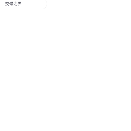
交错之界
死灵交错
武战道之光与暗的交界
纯净交错
三星交错
青春与死神与交错的命运