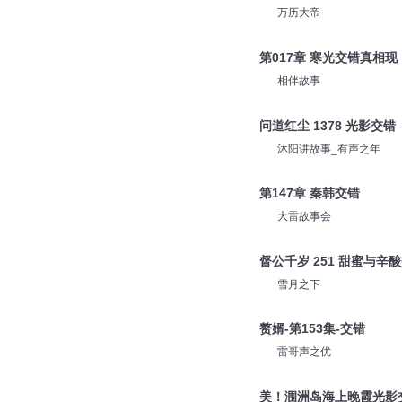
万历大帝
第017章 寒光交错真相现
相伴故事
问道红尘 1378 光影交错
沐阳讲故事_有声之年
第147章 秦韩交错
大雷故事会
督公千岁 251 甜蜜与辛
雪月之下
赘婿-第153集-交错
雷哥声之优
​美！涠洲岛海上晚霞光影