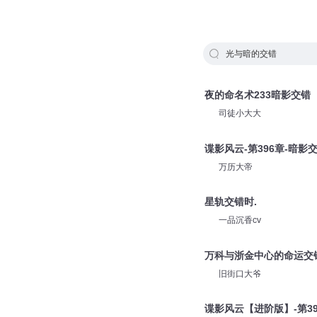
光与暗的交错
夜的命名术233暗影交错
司徒小大大
谍影风云-第396章-暗影
万历大帝
星轨交错时.
一品沉香cv
万科与浙金中心的命运交
旧街口大爷
谍影风云【进阶版】-第39