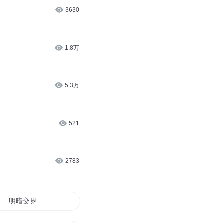
3630
1.8万
5.3万
521
2783
明暗交界