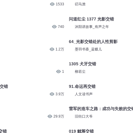
1533
叨马澹
问道红尘 1377 光影交错
740
沐阳讲故事_有声之年
64_光影交错处的人性剪影
1.2万
墨羽书香_蓝蝶儿
1305 犬牙交错
1
柳若尘
酸交错
91.命运再交错
3.9万
人文读书声
雷军的造车之路：成功与失败的交
29.9万
旧街口大爷
交错
019 觥筹交错