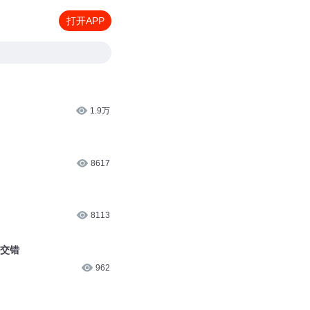
打开APP
1.9万
8617
8113
影交错
962