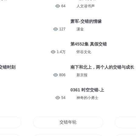
64
人文读书声
萧军-交错的情缘
127
潇金
第4552集 真假交错
1.4万
怀谷文化
交错时刻
南下和北上，两个人的交错与成长
806
新京报
0361 时空交错-上
54
神奇的小勇士
战争
交错年轮