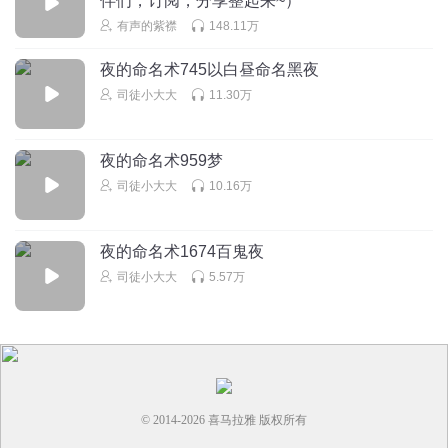
伴们，订阅，分享整起来~）
有声的紫襟
148.11万
静心安影
首先给主播一个大大的赞～其次各位声优音质也都很符合人
夜的命名术745以白昼命名黑夜
物性格～不错不错～
司徒小大大
11.30万
回复
2026-07-22
3
夜的命名术959梦
尉迟恭单骑救主
司徒小大大
10.16万
为什么人工智能的声音是男生？我感觉不是女生吗？
回复
2025-10-27
3
夜的命名术1674百鬼夜
凭栏听书___
司徒小大大
5.57万
每个群体都有自己的计划
回复
2024-09-03
2
© 2014-
2026
喜马拉雅 版权所有