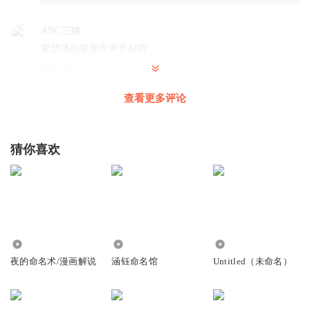
ANC三猫
紫禁播的里面壹声音好听
回复
2024-12-04
5
查看更多评论
奖励爹
回复 @
ANC三猫
:
紫禁剧社的演播水平是没问题的，最大的
问题就是紫禁这个人，他老喜欢抢旁白配音，不管合不合适。 然后
就有些他的粉丝在吹他配的好，搞得他没有什么自知之明
猜你喜欢
芙沫1
等级顺序：F级、E级、D级、C级、B级、A级、神藏境、两
宙境、神王境
回复
2024-09-29
7
2.22万
395
320
我不住茅草屋
回复 @
芙沫1
:
你这是大王饶命，不是夜的命名术
夜的命名术/漫画解说
涵钰命名馆
Untitled（未命名）
拽姐不爱糖