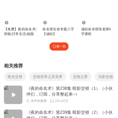
这一本比前一本写得好呢，作者在进步，我一下子投了十七
张月票下去，支持演播团队.
回复
2024-10-20
6
13.74万
353
473
诗伴随远方
【免费】夜的命名术|
命名馆论命专题八字
涵钰命名馆张老师8
异能|日常生活|校园
【涵钰】
字课程
这个依依牛逼呀
回复
2024-10-09
5
换一批
Rich666888al
最近几集旁白听着顺畅多了，不像前面经常激动得声调都变
相关推荐
了，要是后面能一直这样就好了
暗光交替
交错世界之异灵界
交错之界
光影交错
回复
2025-04-10
4
《夜的命名术》第238集 暗影交错（1）（小伙
nkfcnswwm1840n6mtaox
伴们，订阅，分享整起来~）
庆氏不是因为进城打拳出名才来调查的吗？可是他打拳明明
有声的紫襟
151.62万
是化名的呀？如果说因为名字相同查一下也说的过去，可庆
辰相貌没做改变，哪有完全相同相貌的两个人？
《夜的命名术》第239集 暗影交错（2）（小伙
回复
2025-03-19
4