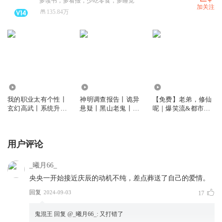
多读书，多看报，少吃零食，多睡觉
加关注
135.84万
2333.00万
1410.97万
12.62万
我的职业太有个性丨
神明调查报告丨诡异
【免费】老弟，修仙
玄幻高武丨系统升级
悬疑丨黑山老鬼丨从
呢｜爆笑流&都市修
丨多人有声剧
红月开始作者 | 司徒
仙｜司徒精品多人有
领衔 | 时空穿梭丨多
声剧
人有声剧
用户评论
_曦月66_
央央一开始接近庆辰的动机不纯，差点葬送了自己的爱情。
回复
2024-09-03
17
鬼混王
回复 @
_曦月66_
:
又打错了