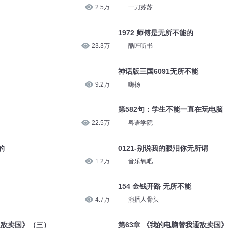
2.5万
一刀苏苏
1972 师傅是无所不能的
23.3万
酷匠听书
神话版三国6091无所不能
9.2万
嗨扬
第582句：学生不能一直在玩电脑
22.5万
粤语学院
的
0121-别说我的眼泪你无所谓
1.2万
音乐氧吧
154 金钱开路 无所不能
4.7万
演播人骨头
通敌卖国》（三）
第63章 《我的电脑替我通敌卖国