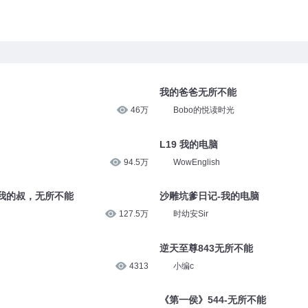
我的爸爸无所不能
46万
Bobo的悦读时光
L19 我的电脑
94.5万
WowEnglish
 我的叔，无所不能
沙雕坑爹日记-我的电脑
127.5万
时幼安Sir
逆天至尊843无所不能
4313
小编c
《第一侯》544-无所不能