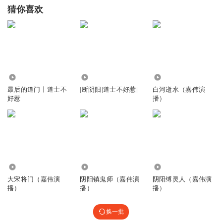
猜你喜欢
103.84万
9.80万
28.02万
最后的道门丨道士不
|断阴阳|道士不好惹|
白河逝水（嘉伟演
好惹
播）
531.38万
1636.87万
63.16万
大宋将门（嘉伟演
阴阳镇鬼师（嘉伟演
阴阳缚灵人（嘉伟演
播）
播）
播）
换一批