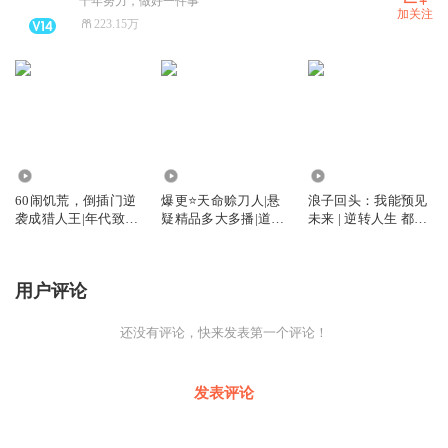
十年努力，做好一件事
加关注
223.15万
1.94万
10.95万
1504.54万
60闹饥荒，倒插门逆
爆更⭐天命赊刀人|悬
浪子回头：我能预见
袭成猎人王|年代致
疑精品多大多播|道士
未来 | 逆转人生 都市
富|重生爽文
不好惹后传
爆款爽文
用户评论
还没有评论，快来发表第一个评论！
发表评论