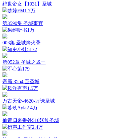
绝世帝女【1031】圣城
楚婷FM
1.7万
第3590集 圣城事宜
果维听书
1万
003集 圣城烽火录
知史小灶
5172
第052章 圣城之战一
军心策
179
帝霸 3554 至圣城
凤洋有声
1.5万
万古天帝-4620-万诛圣城
暮玖Ayla
2.4万
仙帝归来番外516妖族圣城
衍声工作室
2.4万