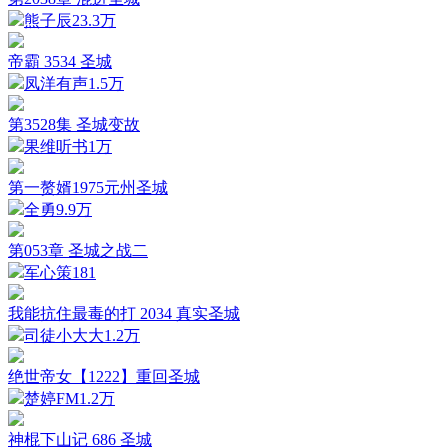
熊子辰
23.3万
帝霸 3534 圣城
凤洋有声
1.5万
第3528集 圣城变故
果维听书
1万
第一赘婿1975元州圣城
全勇
9.9万
第053章 圣城之战二
军心策
181
我能抗住最毒的打 2034 真实圣城
司徒小大大
1.2万
绝世帝女【1222】重回圣城
楚婷FM
1.2万
神棍下山记 686 圣城