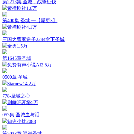
第2213集 圣城，战争征伐
紫襟剧社
1.6万
第400集 圣城 一【爆更3】
紫襟剧社
4.1万
三国之曹家逆子2244拿下圣城
全勇
1.5万
第1645章圣城
免费有声小说AI
2.5万
0500章 圣城
Starnew
14.2万
778-圣城之心
剧舞吧瓦塔
5万
053集 圣城血与泪
知史小灶
2088
第2038章 混进圣城