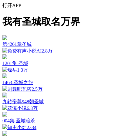
打开APP
我有圣城取名万界
第4261章圣城
免费有声小说AI
2.8万
1201集-圣城
烽岳
1.3万
1463-圣城之旅
剧舞吧瓦塔
2.5万
九转帝尊948朝圣城
花溪小说
6.8万
004集 圣城暗杀
知史小灶
2334