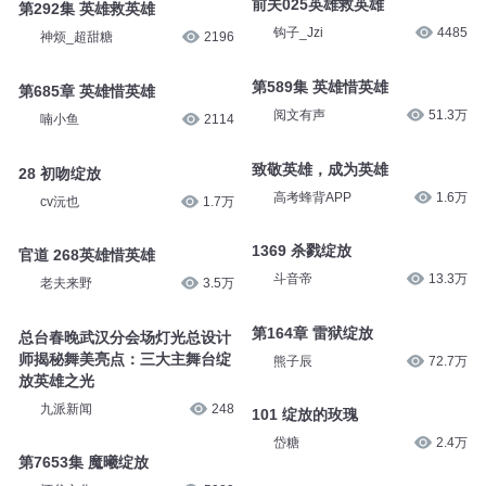
前夫025英雄救英雄
第292集 英雄救英雄
钩子_Jzi
4485
神烦_超甜糖
2196
第589集 英雄惜英雄
第685章 英雄惜英雄
阅文有声
51.3万
喃小鱼
2114
致敬英雄，成为英雄
28 初吻绽放
高考蜂背APP
1.6万
cv沅也
1.7万
1369 杀戮绽放
官道 268英雄惜英雄
斗音帝
13.3万
老夫来野
3.5万
第164章 雷狱绽放
总台春晚武汉分会场灯光总设计
师揭秘舞美亮点：三大主舞台绽
熊子辰
72.7万
放英雄之光
九派新闻
248
101 绽放的玫瑰
岱糖
2.4万
第7653集 魔曦绽放