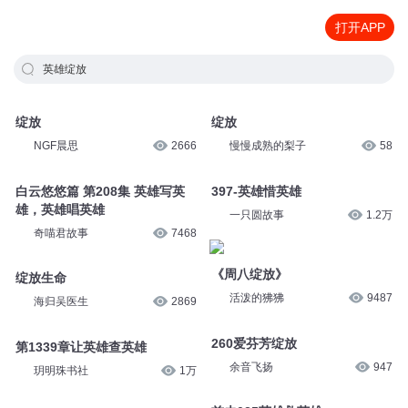
打开APP
英雄绽放
绽放
绽放
NGF晨思
2666
慢慢成熟的梨子
58
白云悠悠篇 第208集 英雄写英
397-英雄惜英雄
雄，英雄唱英雄
一只圆故事
1.2万
奇喵君故事
7468
《周八绽放》
绽放生命
活泼的狒狒
9487
海归吴医生
2869
260爱芬芳绽放
第1339章让英雄查英雄
余音飞扬
947
玥明珠书社
1万