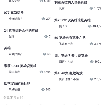
怀谷文化
5989
制造英雄的人也是英雄
意林
1.5万
077 重新绽放
神奇喵喵谷
2万
第797章 说英雄谁是英雄
熊子辰
40.4万
24 真英雄是合作的英雄
先读
7
56 英雄自有英雄之见
飞岳有声剧
3.8万
英雄
只爱好声音
63
四、英雄 7 爹，是英雄
四喜小八卦
3651
帝霸 6244 英雄识英雄
凤洋有声
4694
第1046集 红莲绽放
悦音涟漪丶不倾
2.3万
四季绽放的簕杜鹃
羊城晚报
205
您是不是在找：