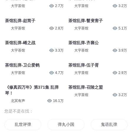
大宇茶馆
2.7万
大宇茶馆
3.2万
茶馆乱弹-赵简子
茶馆乱弹-瞽叟害子
大宇茶馆
2.8万
大宇茶馆
5.1万
茶馆乱弹-崤之战
茶馆乱弹-齐襄公
大宇茶馆
3.3万
大宇茶馆
3.9万
茶馆乱弹-卫公爱鹤
茶馆乱弹-伍子胥
大宇茶馆
4.7万
大宇茶馆
2.9万
《修真四万年》第371集 乱弹
茶馆乱弹-召陵之盟
琴！
大宇茶馆
3.2万
北冥有声
16.1万
您是不是在找：
乱世评弹
弹丸小国
鬼语乱弹