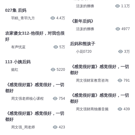
活泼的狒狒
1.1万
027集 后妈
羽糕_青羽九方
4.4万
《新年后妈》
活泼的狒狒
4977
农家傻女312-他很好，对我也很
好
后妈和熊孩子
有声忧蓝
5万
小花0720
3万
113 小姨后妈
《感觉很好篇》感觉很好，一切
懿红
5220
都好
周文强财富教育咨询
791
《感觉很好篇》感觉很好，一切
都好
《感觉很好篇》感觉很好，一切
周文强老师核心课程
754
都好
周文强财商独播音频
439
《感觉很好篇》感觉很好，一切
都好
周文强_周老师
423