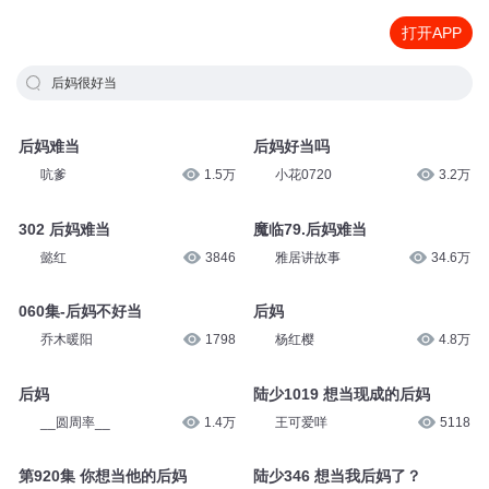
打开APP
后妈很好当
后妈难当
后妈好当吗
吭爹
1.5万
小花0720
3.2万
302 后妈难当
魔临79.后妈难当
懿红
3846
雅居讲故事
34.6万
060集-后妈不好当
后妈
乔木暖阳
1798
杨红樱
4.8万
后妈
陆少1019 想当现成的后妈
__圆周率__
1.4万
王可爱咩
5118
第920集 你想当他的后妈
陆少346 想当我后妈了？