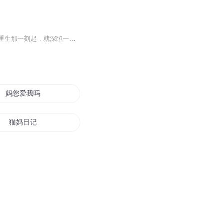
一场意外晕倒，让林瑜写前世记忆归来，她以为是命运馈赠，得以改写悲剧人生，却不知从重生那一刻起，就深陷一张早已织好的巨网。陈家暗流涌动，陈默精心伪装靠近，苏倩暗藏嫉妒算计，唯一意外变数是拥有量子感知，背负母仇的周野，两人互为唯一量子锚点，...
妈您爱我吗
猫妈日记
重生之不一样的妈妈
最强外星妈妈
我的老妈是女帝