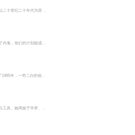
《后妈的春天》是由陈朱煌执导，李彩桦、黑子、贺刚、小刘佳领衔主演的年代情感剧该剧以二十世纪二十年代为背景，讲述了春云在爱人去世后独自抚养几个毫无血缘关系的孩子长大，不断与生活抗争，追求幸福的故事，他怀着仁慈善良的心，交给这些孩子们为人处...
有三个声音被下架了，具体下架和MV请移步至bilibili反派们计划夺取时间日晷，但反派中出了内鬼，他们的计划能成功吗？请期待后妈们的茶话会2这个因为录的仓促，无有做字幕，要是知道的粉丝可以帮忙做字幕，一周后，要是没有做的，我就自己做，实在不行，你们可以去bilibili搜索“Pattycake”即可搜到
日更5集，不定期爆更！订阅可以收到更新提醒哦~ 【内容简介】 资产过亿的杨晨意外回到了1985年，一穷二白的他又该如何在这大浪淘沙的时代开创属于自己的一片天地........ 【作者介绍】 作者：沧浪之水 【主播介绍】 我是奇迹小说的AI主播，更新稳定...
众生皆为棋子，唯有棋手隐于幕后。林瑜重生，打破陈家既定布局，不愿再做任人摆布的洗白工具。她周旋于学界、豪门、暗流势力之间，借力顾教授学术声望，结盟隐忍狠辣的周野，精准预判未来走势，终极BOSS陈渊浮出水面，重生沦为实验剧本，所有人的爱恨、复...