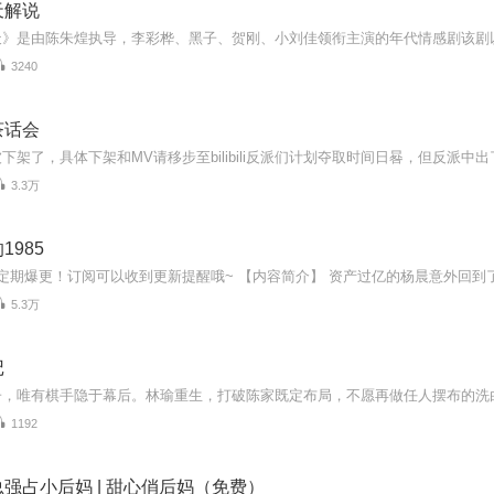
天解说
3240
茶话会
3.3万
1985
5.3万
记
1192
强占小后妈 | 甜心俏后妈（免费）