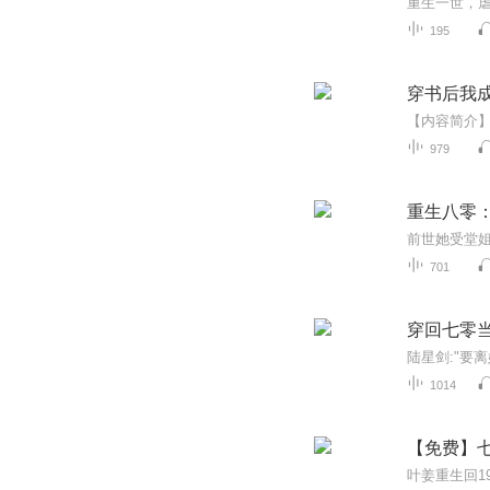
重生一世，
195
穿书后我成
979
重生八零
701
穿回七零当
1014
【免费】七