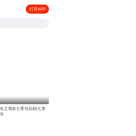
打开APP
重生之我在七零当后妈|七零
重生