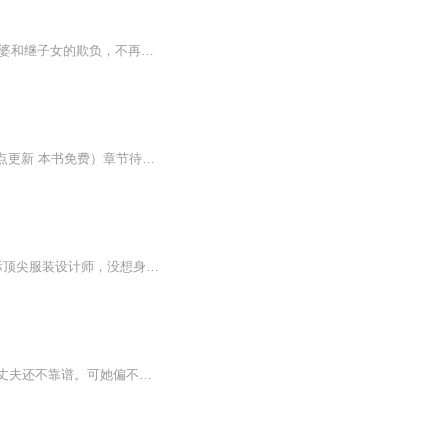
宁香前世为江家奉献一生，却未得善待。重生回1975年，刚嫁入江家不久的她，面对刁钻婆婆和继子女的欺负，不再隐忍，拎包回娘家。此后她将如何改写人生引人关注。
感谢大家一直的支持 希望大家 关 注 和 订 阅 ............【重生我的2002】（每晚10-11点更新 本书免费）章节待定 ，每天最少1更，时间多的话就多更些。本书是我的第四本书，本书已完本了。交流群 还是 用 这个QQ交流群 953624767重生我的2002作者：掌鱼 逆流重启，青春飞扬岁峥嵘。第一炸，一鸣惊人高考震，顶尖学府踏进门。第二炸，再年赚了半个亿，剁手难挡买买买。第三炸，落雪纷飞隐衷情，但羡鸳鸯不羡仙。第四炸，第五炸，第六炸...；且看李孟如何顺时势，乘风破浪！重铸今生，潇洒少年行！！--------（卷纲·简语）一·路起松城：春雷响，万物生；朝天阙，渐起行！二·两树生花：孰伤歉，雪幡情；握先机，掌树双！三·乘缘破空：缘生起，空入灭；乘风动，破有浪！四·双鱼浅底：积小流，汇江海；雪情隐，眷属成！五·业情东升：业蒸上，情厚浓；圆满月，隐有缺！六·眷青西憾：青春眷，语憾别；叹回首，梦牵萦！七·鱼跃龙腾：少年行，意渐远；骥伏枥，志千里！八·振翅扶摇：天振翅，扶升摇；阙通天，齐九霄！九·天鸿海阔：海凭跃，天任舞；春沐晖，照吾今！
❤️❤️@新粉加私v13904180122领友情红包，首部专辑完播再领红包&&&简介：女主本是国际顶尖服装设计师，没想身患癌症，临死前她只有一个遗憾那就是自己一直忙于事业都没有成婚养孩子享受家族幸福生活，就这样含着遗憾在离开这个世界的那一刻她竟然穿越了...
内容简介：现代女性一朝重生六零，成了人人嫌的后妈，极品环绕。婆家刁难、娘家算计，丈夫还不靠谱。可她偏不服输，凭借现代智慧，手撕渣男贱女，脚踢极品亲戚。面对性格叛逆的孩子，她巧用奇招，将他们收拾得服服帖帖。看她如何在物资匮乏的年代，逆天改...