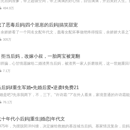
虐完后妈渣爹，带上超级空间，带上满满的好心情，自信满满，开启美好人生。
494.9万
了恶毒后妈|四个崽崽的后妈|搞笑甜宠
305万
：拒当后妈，改嫁小叔，一胎两宝被宠翻
7.1万
后妈‖重生军婚▪先婚后爱▪逆袭‖免费21
76.1万
十年代小后妈|重生|婚恋|年代文