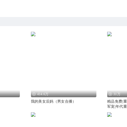
414.6万
31万
我的美女后妈（男女合播）
精品免费|
军宠|年代