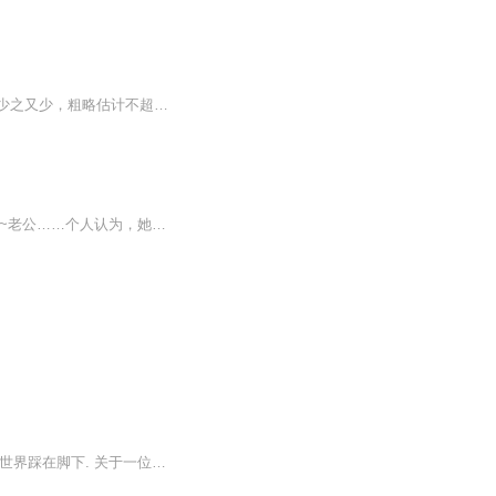
姜津津穿书了，穿成了一本校园文中，成了中二男主的后妈，纵观全文，对这位后妈的描写少之又少，粗略估计不超过200字，当真是穿了个寂寞。 男主今年16岁，正值叛逆期，校草本草，她在他面前的存在感为零。男主他爸今年三十九岁，成熟儒雅，端方自持，为人...
【内容简介】有个重生老爹保驾护航，她的人生妥~妥的顺！权，俺不稀罕~钱，老爹那儿有~老公……个人认为，她其实一个人过也挺好～【作者/主播简介】作者：竹子米，网络小说作家。主播：烨烨升辉书院【购买须知】1、本作品为付费有声书，前50集为免费试听，...
绝望中的车祸没有带来死亡,却带来了新生!再借助外星生物地力量重生之后,我发誓,要将整个世界踩在脚下. 关于一位小人物颤抖着重生后回到过去,发挥脑部所有知识强悍的玩弄世界的故事.恩,当然,主角就是我了.什么?你也想当?