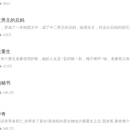
9613
文男主的后妈
125万
是重生
23.9万
的秘书
145.3万
传奇
545.7万