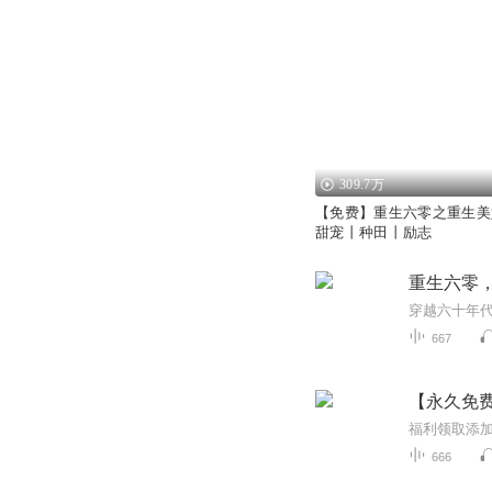
309.7万
【免费】重生六零之重生美
甜宠丨种田丨励志
重生六零
穿越六十年
667
【永久免
666