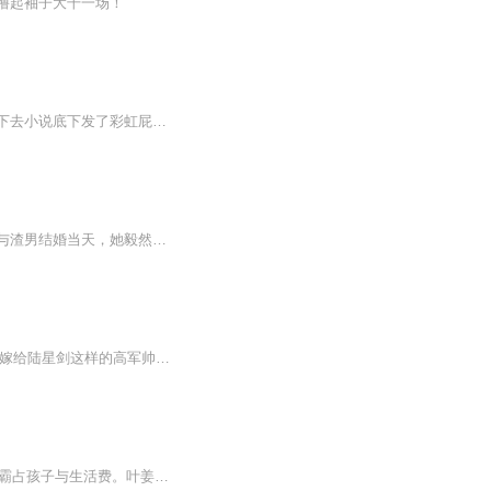
撸起袖子大干一场！
【内容简介】余娇娇看了一个同名女配年代文，蠢毒女配坏事做绝终得报应，余娇娇大喜之下去小说底下发了彩虹屁。一睁眼，眼前是个放大的橘子皮中年妇女脸，中年妇女正在抹泪：娇娇，你就嫁了吧，你清白都被毁了，除了老赵根本没人要你，娘也是为了你好，别...
前世她受堂姐哄骗，心甘情愿嫁给二婚渣男当后妈，被渣男一家人折磨致死，这一世她重回与渣男结婚当天，她毅然选择悔婚改嫁给残疾小叔，一胎两宝，日子过得风声水起，偶尔绿茶一下，大佬真真被撩到心都化了.......
陆星剑:"要离婚是吧?先亲我两下，不，三下。"许诗霜:"?"在外人看来，家境普通的许诗霜能嫁给陆星剑这样的高军帅是上辈子烧了高香。她自己作天作地断送好姻缘，大院里人都等着看她成为弃妇的笑话。一年后，考进部队军医的许诗霜用医术艳惊四座!追求者无数…...
叶姜重生回1975年，为摆脱郭洋纠缠，决定嫁给救她的慕连城当后妈。慕家情况复杂，后妈霸占孩子与生活费。叶姜说服父母找慕大姑姐说亲，开启不一样的人生，看她如何经营家庭。