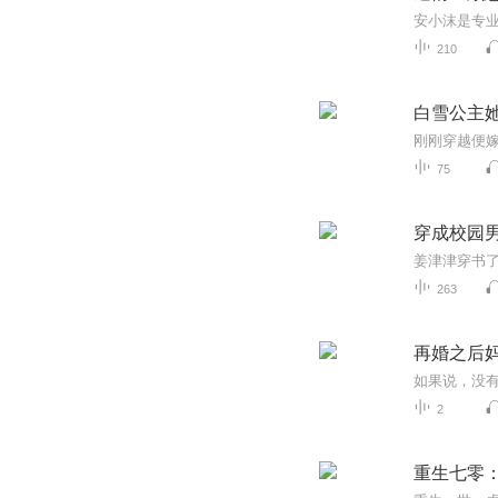
210
白雪公主
75
穿成校园
263
再婚之后
2
重生七零