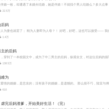
22.5万
她后妈
1.4万
男主的后妈
138.5万
妈难为
610
：虐完后妈渣爹，开始美好生活！（完）