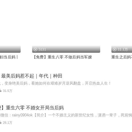
5131
11.1万
妇当后妈丨
【免费】重生八零 不做后妈当军嫂
重生之后妈
，最美后妈惹不起｜年代｜种田
代，变身绝美后妈，看她如何在艰难岁月逆风翻盘，开启热血人生！
31.5万
费】重生六零 不婚女开局当后妈
26.1万