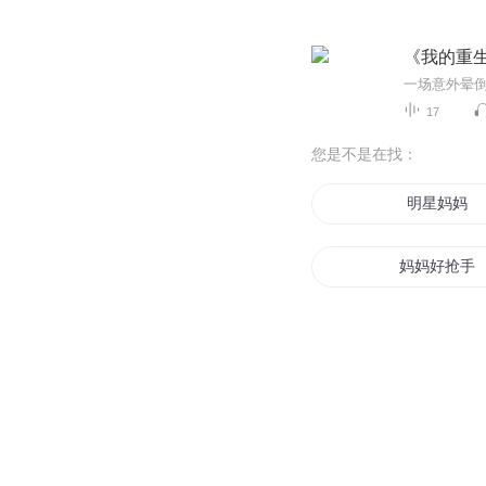
《我的重
17
您是不是在找：
明星妈妈
妈妈好抢手
妈妈呀我不
我妈是至尊
后妈很好当