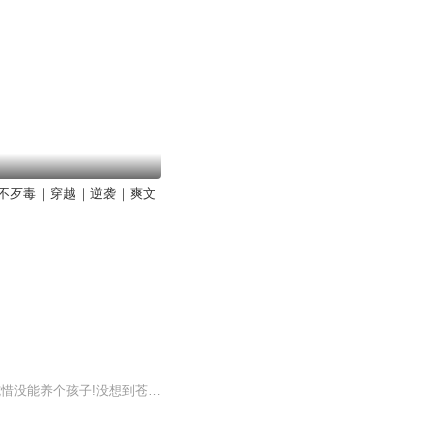
不歹毒｜穿越｜逆袭｜爽文
福利领取添加微信：rainy0904ok【简介】一个不婚主义的新世纪女性，潇洒一辈子，死前惋惜没能养个孩子!没想到苍天听到了！！！她竟然重生了，开局就当妈，真是想啥来啥！