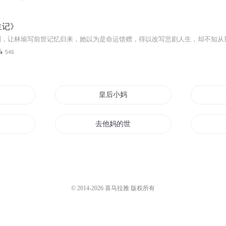
生记》
546
皇后小妈
去他妈的世界
想重生了
我妈是王者
女人你的名字叫妈妈
© 2014-
2026
喜马拉雅 版权所有
重生之宝妈当自强