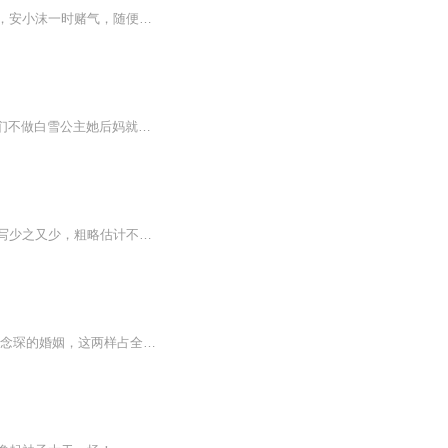
安小沫是专业伴娘一枚，却遭遇了未婚夫结婚，她是伴娘！不就找个男人结婚么？多大点事，安小沫一时赌气，随便拉了个男人扯了证。钢戳一盖，她赫然发现，这男人居然还带着一四岁大的奶娃儿子，她一清白小姑娘就这么无端成了后妈。 苍天大地啊，安小沫顿时傻了！为了摆脱“后妈”的称呼，她开始了无止境的自黑之路，岂料这男人居然邪唇一瞥：“安小沫，真性情，哥喜欢！”喜欢你妹啊，老娘要离婚，要自由，黑自己不管用，那就搬梯子爬墙好了，让你这头顶不停的冒绿光，看你离不离！ 她这婚后的日子过的那是天雷滚滚，...
刚刚穿越便嫁人为妻也就罢了； 刚为人妻即为人母？！ 好吧，好吧，这也可以接受—— 我们不做白雪公主她后妈就可以了。 但是，她的“孩子们”是不是年龄有些过于太大了？！ 上有公婆，下有儿女， 外加一群虎视眈眈的妾室， 看红裳一个穿越女， 大宅门里柴米油盐的生活。。。。 刚刚穿越便嫁人为妻也就罢了； 刚为人妻即为人母？！ 好吧，好吧，这也可以接受—— 我们不做白雪公主她后妈就可以了。 但是，她的“孩子们”是不是年龄有些过于太大了？！ 上有公婆，下有儿女， 外加一群虎视眈眈的妾室， 看红裳一个穿越女， 大宅门里柴米油盐的生活。。。。
姜津津穿书了，穿到了一本校园文中，成为了中二男主的后妈，纵观全文，对这位后妈的描写少之又少，粗略估计不超过两百字。当真是穿了个寂寞。男主今年十六岁，正值叛逆期，校草本草，她在他面前的存在感为零。男主他爸今年三十九岁，成熟儒雅，端方自持，...
如果说，没有爱情的婚姻，是悲哀的；没有孩子的婚姻，是遗憾的。 那么很不巧，陆宜与傅念琛的婚姻，这两样占全了。