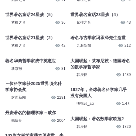
世界著名童话24星孩（5）
世界著名童话23星孩（4）
紫檀之音
36
紫檀之音
43
世界著名童话21星孩（2）
著名考古学家冯承泽先生逝世
紫檀之音
42
九派新闻
212
著名华裔哲学家成中英逝世
大国崛起：莱布尼茨～德国著名
的数学家哲学家
新京报
81
韩庚良
1489
三位科学家获2025世界顶尖科
学家协会奖
1927年，全球著名科学家几乎
没有美国人
封面新闻
2291
明镜台_ag
1.4万
丹麦著名的物理学家～玻尔
大国崛起：著名数学家欧拉2
韩庚良
2004
韩庚良
1726
102岁女科学家萨本茂逝世，来