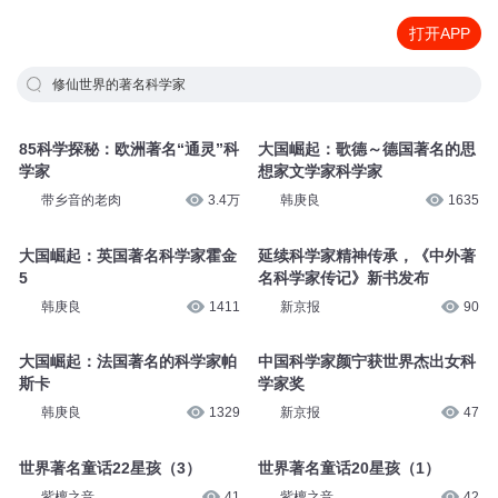
打开APP
修仙世界的著名科学家
85科学探秘：欧洲著名“通灵”科
大国崛起：歌德～德国著名的思
学家
想家文学家科学家
带乡音的老肉
3.4万
韩庚良
1635
大国崛起：英国著名科学家霍金
延续科学家精神传承，《中外著
5
名科学家传记》新书发布
韩庚良
1411
新京报
90
大国崛起：法国著名的科学家帕
中国科学家颜宁获世界杰出女科
斯卡
学家奖
韩庚良
1329
新京报
47
世界著名童话22星孩（3）
世界著名童话20星孩（1）
紫檀之音
41
紫檀之音
42