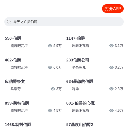
打开APP
异界之亡灵伯爵
550-伯爵
1147-伯爵
剧舞吧瓦塔
5.9万
剧舞吧瓦塔
3.1万
462-伯爵
233伯爵公司
剧舞吧瓦塔
6.6万
半条鱼儿
3.2万
应伯爵祭文
634暴怒的伯爵
马瑞芳
3万
嗨扬
2.3万
839-莱特伯爵
801-伯爵的心魔
剧舞吧瓦塔
4.5万
剧舞吧瓦塔
4.9万
1468.就封伯爵
57基度山伯爵2