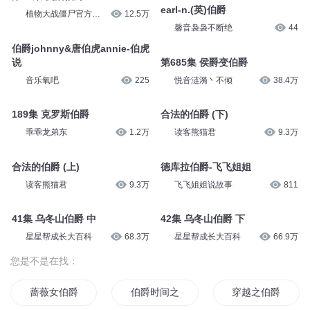
earl-n.(英)伯爵
植物大战僵尸官方频
12.5万
道
馨音袅袅不断绝
44
伯爵johnny&唐伯虎annie-伯虎
说
第685集 侯爵变伯爵
音乐氧吧
225
悦音涟漪丶不倾
38.4万
189集 克罗斯伯爵
合法的伯爵 (下)
乖乖龙弟东
1.2万
读客熊猫君
9.3万
合法的伯爵 (上)
德库拉伯爵-飞飞姐姐
读客熊猫君
9.3万
飞飞姐姐说故事
811
41集 乌冬山伯爵 中
42集 乌冬山伯爵 下
星星帮成长大百科
68.3万
星星帮成长大百科
66.9万
您是不是在找：
蔷薇女伯爵
伯爵时间之轮
穿越之伯爵小姐日