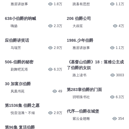
雅居讲故事
1.8万
跳蚤有思想
1.1万
638小伯爵的呐喊
206 伯爵公司
嗨扬
2.3万
大叔笙
4万
应伯爵讲笑话
1986.少年伯爵
马瑞芳
2.9万
雅居讲故事
1.1万
506-伯爵的秘密
《基督山伯爵》18：落难公主成
了伯爵的女奴
剧舞吧瓦塔
6.3万
路上读书
3003
30 加富尔伯爵
第283章伯爵的门面
凤凰书苑
49
玥明珠书社
6.3万
第1536集 伯爵之愿
代序—伯爵在城堡
悦音涟漪丶不倾
2.9万
紫云金翅雕
354
第96集 复活伯爵