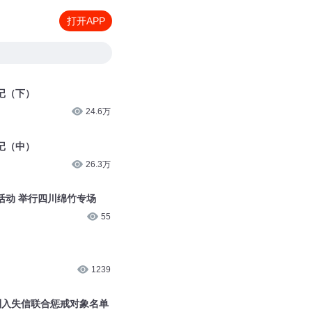
打开APP
记（下）
24.6万
记（中）
26.3万
活动 举行四川绵竹专场
55
1239
列入失信联合惩戒对象名单