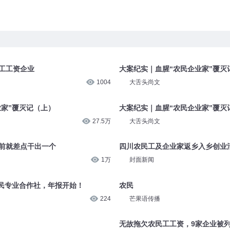
民工工资企业
大案纪实｜血腥“农民企业家”覆灭
1004
大舌头尚文
业家”覆灭记（上）
大案纪实｜血腥“农民企业家”覆灭
27.5万
大舌头尚文
年前就差点干出一个
四川农民工及企业家返乡入乡创业
1万
封面新闻
民专业合作社，年报开始！
农民
224
芒果语传播
无故拖欠农民工工资，9家企业被