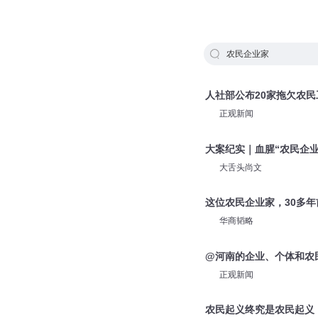
农民企业家
人社部公布20家拖欠农
正观新闻
大案纪实｜血腥“农民企
大舌头尚文
这位农民企业家，30多
华商韬略
@河南的企业、个体和农
正观新闻
农民起义终究是农民起义