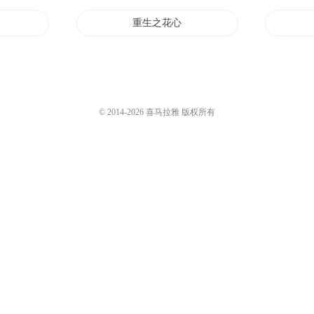
重生之花心企业家
仙家小农民
统
大农业时代
© 2014-
2026
喜马拉雅 版权所有
央企大业
穿越当农民