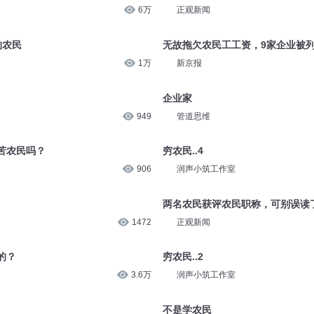
6万
正观新闻
的农民
无故拖欠农民工工资，9家企业被
1万
新京报
企业家
949
管道思维
苦农民吗？
穷农民..4
906
润声小筑工作室
两名农民获评农民职称，可别误读
1472
正观新闻
的？
穷农民..2
3.6万
润声小筑工作室
不是学农民