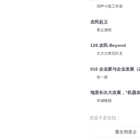
润声小筑工作室
农民起义
青云酒馆
128.农民-Beyond
大大大师兄叶文
016 企业家与企业发展（
张一摇
地里长出大农展，“机器农
羊城晚报
您是不是在找：
重生明星企