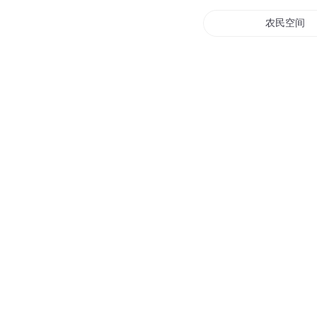
农民空间
超强小农民
超能农民系
大国农业
农业小将
超凡农民