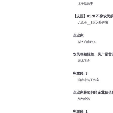
木子话故事
【支医】0178 不像农民
八爪鱼__3点14绘声阁
企业家
财务自由欧爸
农民领袖陈胜、吴广是贫
蓝水飞舟
穷农民..3
润声小筑工作室
企业家是如何给企业估值
纽约金冰
穷农民..1