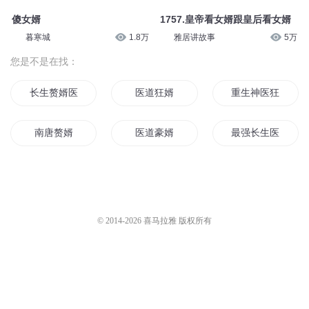
傻女婿
1757.皇帝看女婿跟皇后看女婿
暮寒城
1.8万
雅居讲故事
5万
您是不是在找：
长生赘婿医圣
医道狂婿
重生神医狂婿
南唐赘婿
医道豪婿
最强长生医婿
至尊医婿
神王医婿
天才医婿
唐朝好女婿
唐医天下
医圣女婿
© 2014-
2026
喜马拉雅 版权所有
大唐不良皇婿
最强神医龙婿
医婿至尊
最强神医女婿
回到大唐当帝婿
大唐仙医