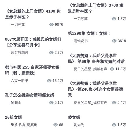
《女总裁的上门女婿》3700 难
《女总裁的上门女婿》4100 你
道是叶神医？
是赤子神医？
一刀苏苏
1.8万
一刀苏苏
9876
第1290集 女婿！女婿！
007大唐开国：独孤氏的女婿们
雨钧说书
3618
【分享送喜马月卡】
读客熊猫君
2.7万
《大唐赘婿：我岳父是李世
民》-第66集-皇帝和女婿的对话
都市神医 255 白家还需要女婿
夏日的星星_嫣然有声
11.3万
吗（我，康康我）
六零一听书
13.2万
《大唐赘婿：我岳父是李世
民》-第240集-对这个女婿很满
孔子怎么挑选女婿和侄女婿
意
鲍鹏山
5.1万
夏日的星星_嫣然有声
5.4万
26拾女婿
傻女婿
继承书场_碇真嗣
68
剌为为
1.5万