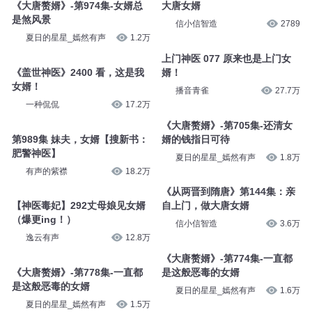
《大唐赘婿》-第974集-女婿总
大唐女婿
是煞风景
信小信智造
2789
夏日的星星_嫣然有声
1.2万
上门神医 077 原来也是上门女
《盖世神医》2400 看，这是我
婿！
女婿！
播音青雀
27.7万
一种侃侃
17.2万
《大唐赘婿》-第705集-还清女
第989集 妹夫，女婿【搜新书：
婿的钱指日可待
肥警神医】
夏日的星星_嫣然有声
1.8万
有声的紫襟
18.2万
《从两晋到隋唐》第144集：亲
【神医毒妃】292丈母娘见女婿
自上门，做大唐女婿
（爆更ing！）
信小信智造
3.6万
逸云有声
12.8万
《大唐赘婿》-第774集-一直都
《大唐赘婿》-第778集-一直都
是这般恶毒的女婿
是这般恶毒的女婿
夏日的星星_嫣然有声
1.6万
夏日的星星_嫣然有声
1.5万