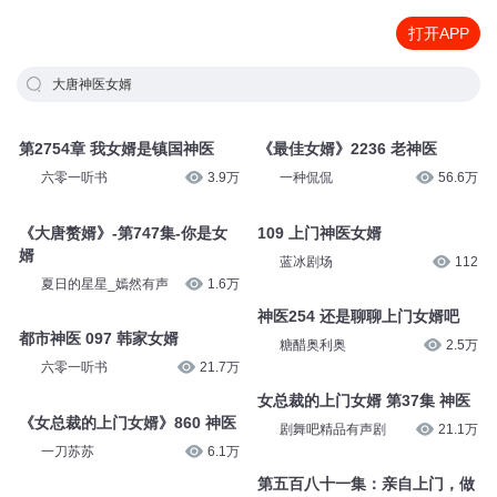
打开APP
大唐神医女婿
第2754章 我女婿是镇国神医
《最佳女婿》2236 老神医
六零一听书
3.9万
一种侃侃
56.6万
《大唐赘婿》-第747集-你是女
109 上门神医女婿
婿
蓝冰剧场
112
夏日的星星_嫣然有声
1.6万
神医254 还是聊聊上门女婿吧
都市神医 097 韩家女婿
糖醋奥利奥
2.5万
六零一听书
21.7万
女总裁的上门女婿 第37集 神医
《女总裁的上门女婿》860 神医
剧舞吧精品有声剧
21.1万
一刀苏苏
6.1万
第五百八十一集：亲自上门，做