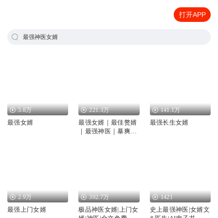
打开APP
最强神医女婿
5.8万
221.3万
141.1万
最强女婿
最强女婿｜最佳赘婿
最强长生女婿
｜最强神医｜暴爽都
市异能
2.9万
392.7万
1421
最强上门女婿
极品神医女婿|上门女
史上最强神医|女婿文