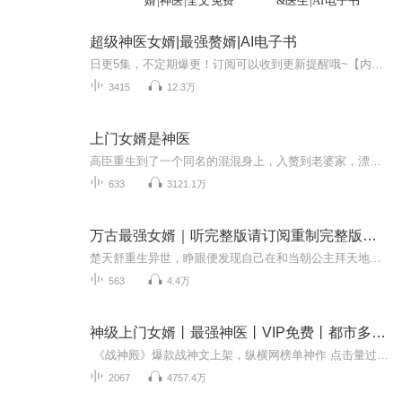
婿|神医|全文免费
&医生|AI电子书
超级神医女婿|最强赘婿|AI电子书
日更5集，不定期爆更！订阅可以收到更新提醒哦~【内容简介】： 他，有一个肤白貌美的气质老婆；他，有一身超凡脱俗，技艺超群的医术；他，有……一个瞧不起他，总说他是窝囊废的丈母娘。他，就是江小北，南川市沈家的超级神医女婿！【作者简介】：尼古拉斯...
3415
12.3万
上门女婿是神医
高臣重生到了一个同名的混混身上，入赘到老婆家，漂亮老婆的鄙视、一家人的轻视激发了高臣的斗志，施展前世的神奇医术救人装逼和美女老婆重续爱情的故事。
633
3121.1万
万古最强女婿｜听完整版请订阅重制完整版万古最强女婿
楚天舒重生异世，睁眼便发现自己在和当朝公主拜天地！ 要命的是，参加婚礼的人，似乎都巴不得自己这个废物早点死！ 面对路人白眼、大母加害、强者压迫，身怀金手指的楚天舒很想说：“尔等皆是蝼蚁！”
563
4.4万
神级上门女婿丨最强神医丨VIP免费丨都市多人剧
《战神殿》爆款战神文上架，纵横网榜单神作 点击量过亿不容错过的好书！车速贼快，老司机最爱刁民陈二狗丨乡野风流神医丨村野逆袭丨偷香高手重回票证时代：大时代从1983开始|重生80|都市逆袭|爆笑重生|工业爽文|VIP免费推荐新书：大运通天丨重生2000丨...
2067
4757.4万