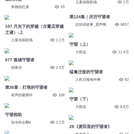
107 月光下的穿越（古董店穿越
第124集｜庆历守望者
之谜）-上
志恒讲故事_震声阁
8657
儿童侦探剧场
1.1万
守望（上）
977 孤城守望者
大凯说
11.4万
咕噜谷
2.3万
猛禽迁徙的守望者
第36章：灯塔的守望者
人民日报海外网
62
有声的紫襟衿
169
守望（下）
守望相助
大凯说
8.8万
怕冷的企鹅e
1.1万
28《麦田里的守望者》
30《麦田里的守望者》
半条鱼儿
41
半条鱼儿
47
第23集 边境守望者
仙者-532集 守望相助
知史小灶
1069
华音凡人剧场
3.7万