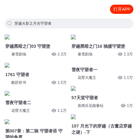
打开APP
穿越火影之月光守望者
穿越黑暗之门03 守望堡
穿越黑暗之门16 驰援守望堡
暴雪剧场
2.3万
暴雪剧场
2.3万
1761 守望者
雪夜守望者一
酷匠听书
1.5万
花臂大魔王
1.1万
雪夜守望者二
57天堂守望者
花臂大魔王
1.1万
喜闻乐见能量站
1万
第007章：第二辑 守望者语 守
107 月光下的穿越（古董店穿越
望的角度
之谜）-下
奔驰的红屋
33
儿童侦探剧场
1万