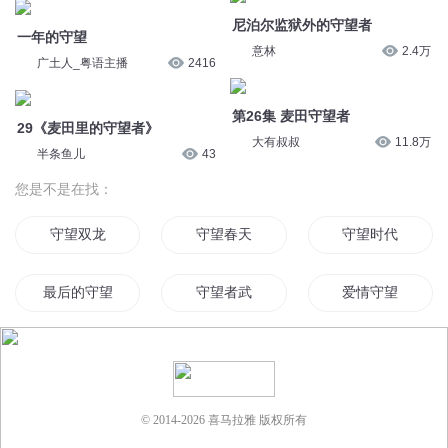
守望双龙
守望春天
守望时代
最后的守望者
守望者武
爱情守望
天空之守望者
守望圣光
守望空城
守望时光
最强守望者
魔之守望
© 2014-
2026
喜马拉雅 版权所有
无尽守望
守望青春
守望者的爱情
双界守望
天空的守望
守望人间道
末日守望者
九生九世无尽守望