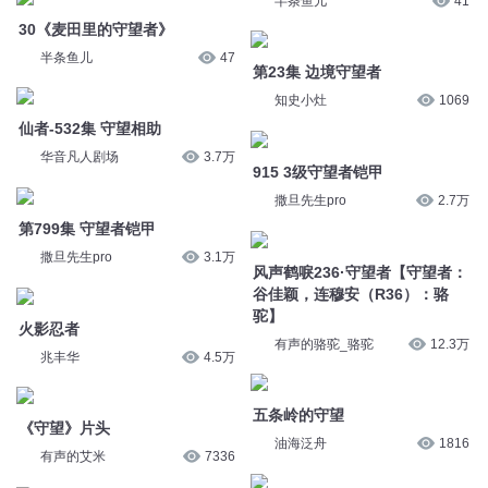
915 3级守望者铠甲
第799集 守望者铠甲
撒旦先生pro
2.7万
撒旦先生pro
3.1万
风声鹤唳236·守望者【守望者：
火影忍者
谷佳颖，连穆安（R36）：骆
兆丰华
4.5万
驼】
有声的骆驼_骆驼
12.3万
《守望》片头
有声的艾米
7336
五条岭的守望
油海泛舟
1816
一年的守望
广土人_粤语主播
2416
尼泊尔监狱外的守望者
意林
2.4万
29《麦田里的守望者》
半条鱼儿
43
第26集 麦田守望者
大有叔叔
11.8万
您是不是在找：