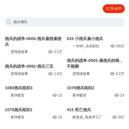
打开APP
战火佣兵
佣兵的战争-0600-佣兵雇佣雇佣
033 小佣兵雇小佣兵
兵
一木Mr_仓央剧社
1622
昊翔讲故事
2.1万
佣兵的战争-0565-雇佣兵的钱，
佣兵的战争-0992-佣兵三宝
不能赖
昊翔讲故事
1.4万
昊翔讲故事
2.2万
1080佣兵组织3
1079佣兵组织2
夜伴暖音
12
夜伴暖音
13
1078佣兵组织1
415 死亡佣兵
夜伴暖音
15
劉老道_怪兽声工厂
202