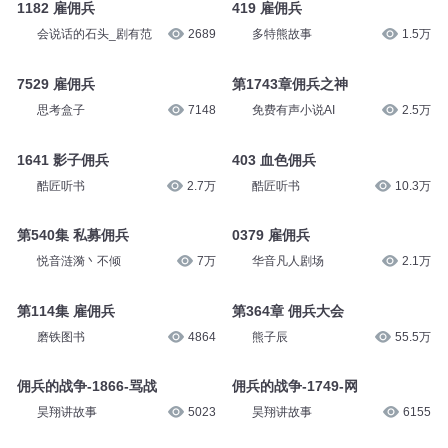
1182 雇佣兵
419 雇佣兵
会说话的石头_剧有范
2689
多特熊故事
1.5万
7529 雇佣兵
第1743章佣兵之神
思考盒子
7148
免费有声小说AI
2.5万
1641 影子佣兵
403 血色佣兵
酷匠听书
2.7万
酷匠听书
10.3万
第540集 私募佣兵
0379 雇佣兵
悦音涟漪丶不倾
7万
华音凡人剧场
2.1万
第114集 雇佣兵
第364章 佣兵大会
磨铁图书
4864
熊子辰
55.5万
佣兵的战争-1866-骂战
佣兵的战争-1749-网
昊翔讲故事
5023
昊翔讲故事
6155