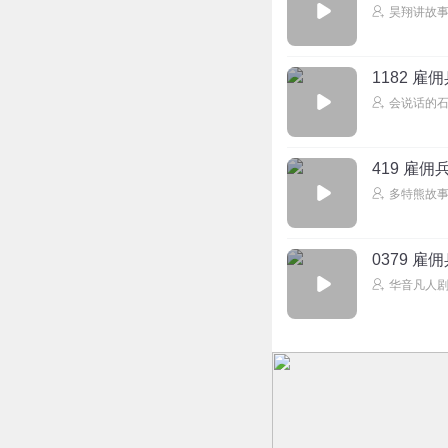
昊翔讲故
1182 雇
会说话的石
419 雇佣
多特熊故
0379 雇
华音凡人