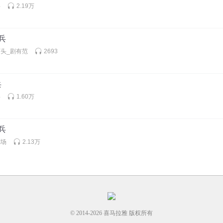
事
2.19万
佣兵
头_剧有范
2693
兵
事
1.60万
佣兵
剧场
2.13万
© 2014-
2026
喜马拉雅 版权所有