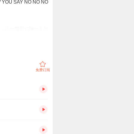
W YOU SAY NO NO NO
出，这一期我们聊一个与
类啊第二古老的职业了，
是第一古老的职业呢，争
佣兵儿。这些人呢，是以
活儿。那么从古到今一直
免费订阅
有很多雇佣兵的身影啊。