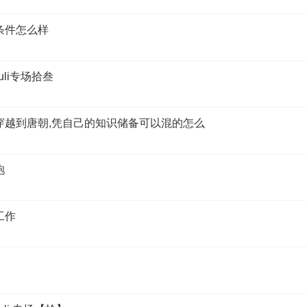
活条件怎么样
pauli专场拾叁
生穿越到唐朝,凭自己的知识储备可以混的怎么
袍
工作