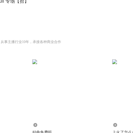
pauli 专场【拾】
 从事主播行业10年，承接各种商业合作
222.66万
325
好曲免费听
上火了怎么