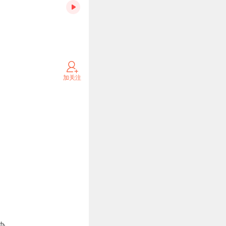
加关注
办