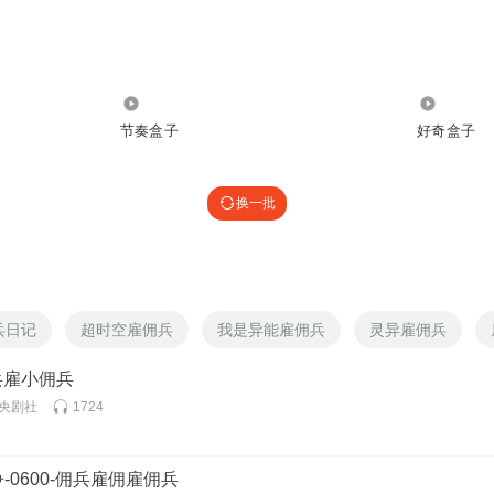
49.96万
1220
节奏盒子
好奇盒子
换一批
兵日记
超时空雇佣兵
我是异能雇佣兵
灵异雇佣兵
佣兵雇小佣兵
仓央剧社
1724
-0600-佣兵雇佣雇佣兵