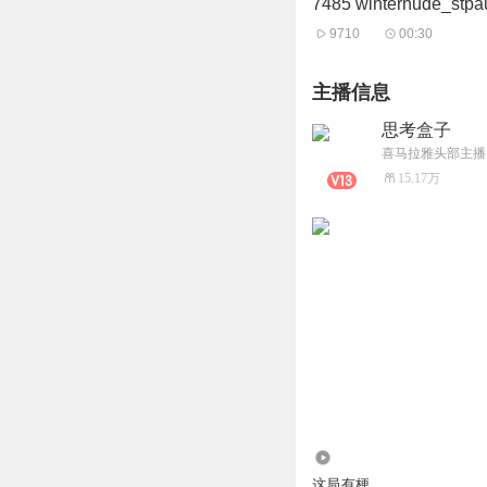
7485 winterhude_st
9710
00:30
主播信息
思考盒子
喜马拉雅头部主播
15.17万
1882
这局有梗