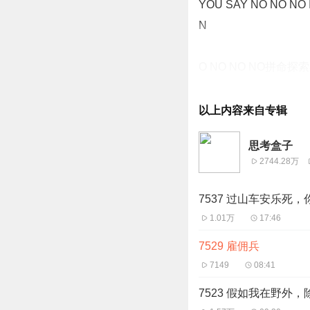
YOU SAY NO NO NO 
N
O NO NO NO
雇佣兵有关的话题啊。
有很多职业都号称是第
以上内容来自专辑
议不大啊，这就是妓女
思考盒子
金钱作为唯一的目的，
2744.28万
都存在，就包括现在啊
我隔三差五啊也就会站
7537 过山车安乐死
1.01万
17:46
7529 雇佣兵
7149
08:41
7523 假如我在野