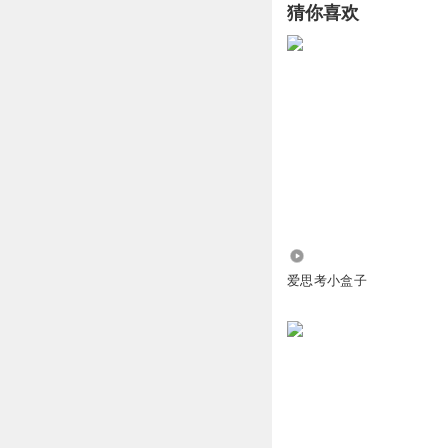
第六弦3875
回复 @
猜你喜欢
爱玩原神喝冰红茶
😋
回复
2023-12-18
Cazer
军队集结就是劫掠
回复
2023-12-18
3.06万
巴伐利亚进口沙发
爱思考小盒子