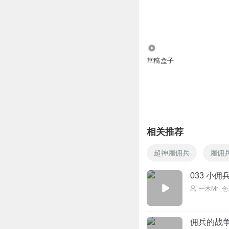
1.18万
草稿盒子
相关推荐
超神雇佣兵
雇佣
033 小
一木Mr_
佣兵的战争