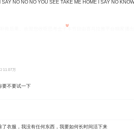
I SAY NO NO NO YOU SEE TAKE ME HOME I SAY NO KNO
拼命探索补救后果。欢迎您收听思考盒子本节目由喜马拉雅平台独家播
雇佣兵，这是一个非常非常古老而又特殊的职业，据说这是人
二古老，比如说医生，比如说小偷，还有这个雇佣边儿啊。但
啊，谁也不敢跟他争。那么只要有战争出现，就有可能会有雇
其他的都放一边儿，叫收人钱财，替人消灾。就是这么简单的
11.07万
，现在这不也打仗的嘛，是吧？现在就打仗，很多地方他还是
在微信群当中。呃，看。
，你要不要试一下
外，除了衣服，我没有任何东西，我要如何长时间活下来