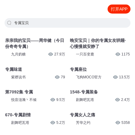
打开APP
专属宝贝
亲亲我的宝贝——周华健（今日
晚安宝贝｜你的专属女友哄睡·
份奇奇专属）
心慢慢就安静了
九月奶糖
27.9万
一只百变鹿
1175
专属味道
专属座位
紫襟说书
79
飞狗MOCO官方
13.5万
第7092集 专属
1548-专属装备
悦音涟漪丶不倾
9.5万
剧舞吧瓦塔
2.4万
670-专属剧情
专属女人之痛
剧舞吧瓦塔
5.2万
芳华之约
5358