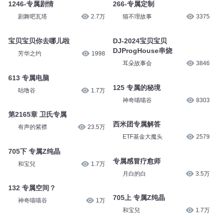
1246-专属剧情
266-专属定制
剧舞吧瓦塔
2.7万
猫不理故事
3375
宝贝宝贝你去哪儿啦
DJ-2024宝贝宝贝
DJProgHouse串烧
芳华之约
1998
耳朵故事会
3846
613 专属电脑
125 专属的秘境
咕噜谷
1.7万
神奇喵喵谷
8303
第2165章 卫氏专属
西米团专属解答
有声的紫襟
23.5万
ETF基金大魔头
2579
705下 专属Z纯晶
专属感冒疗愈师
和宝兒
1.7万
月白的白
3.5万
132 专属空间？
705上 专属Z纯晶
神奇喵喵谷
1万
和宝兒
1.7万