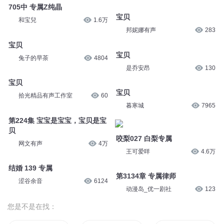
705中 专属Z纯晶
宝贝
和宝兒
1.6万
邦妮娜有声
283
宝贝
宝贝
兔子的早茶
4804
是乔安昂
130
宝贝
宝贝
拾光精品有声工作室
60
暮寒城
7965
第224集 宝宝是宝宝，宝贝是宝
贝
咬梨027 白梨专属
网文有声
4万
王可爱咩
4.6万
结婚 139 专属
第3134章 专属律师
涩谷余音
6124
动漫岛_优一剧社
123
您是不是在找：