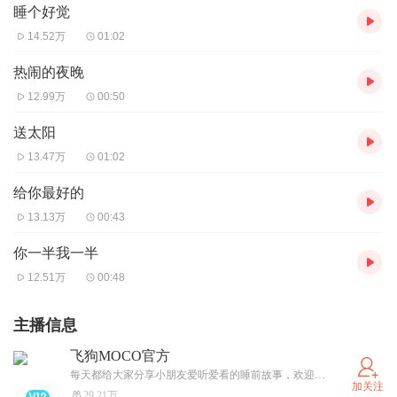
睡个好觉
14.52万
01:02
热闹的夜晚
12.99万
00:50
送太阳
13.47万
01:02
给你最好的
13.13万
00:43
你一半我一半
12.51万
00:48
主播信息
飞狗MOCO官方
每天都给大家分享小朋友爱听爱看的睡前故事，欢迎加我的VX飞狗MOCO~
加关注
29.21万