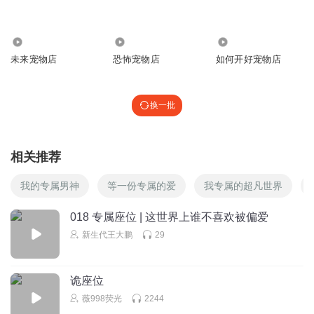
⤴️7️⃣⬅️🔤✖️⤴️✖️⏮🔤0️⃣7️⃣⬅️↩️🔤⏬7️⃣⏬🚺🆗0️⃣⬆️🆙1️⃣⏩#️⃣🔼🆙📶
1️⃣⬆️⤴️📶1️⃣🔄#️⃣◀️📶1️⃣◀️#️⃣🚺↖️🔼#️⃣🆗🚺🔄◀️🆗◀️➖#️⃣➖↙️🆗🔄
💭♥️💬🔔♦️💭🔈🔸🔈🔙⚪️🔸🔻🔚🔕♦️🔕🔘🔕〰️🔕🔻🕑〰️🃏🔸
82.95万
998
9
回复
2024-04-11
未来宠物店
恐怖宠物店
如何开好宠物店
0
40p4kar29lbxm0wnpjxo
换一批
阿斯顿发过火就看了
回复
2023-01-03
0
相关推荐
我的专属男神
等一份专属的爱
我专属的超凡世界
018 专属座位 | 这世界上谁不喜欢被偏爱
新生代王大鹏
29
诡座位
薇998荧光
2244