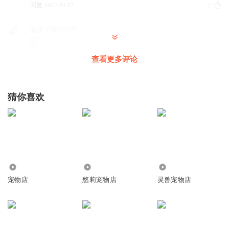
回复
2022-03-07
2
听友378026579
回复
2021-12-05
2
查看更多评论
听友269164982
我是个小女孩
猜你喜欢
回复
2022-03-08
1
听友378026579
大家快来发布评论吧！
回复
2021-12-05
1
31.30万
5080
28.12万
宠物店
悠莉宠物店
灵兽宠物店
1529896uofy
🏈🥣🏸🏀🏉🥎🎿⛳️🥏🥅🍸🥅🥣🍻🥣🥅🏉🍫🍸🏈🏏🤺♎️💢🆔🈹
✡️⚛️🈹🛑🛐♊️🉐
⚛️♊️✝️🆔✝️☸️🆎✝️6️⃣⏩◀️⤴️0️⃣6️⃣⏮⏭ℹ️⏮🆒⏪⏯2️⃣🔡⏬⏯⤴️🔤7️⃣1️⃣◀️