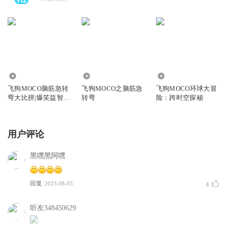
512.91万
1275.27万
906.19万
飞狗MOCO脑筋急转
飞狗MOCO之脑筋急
飞狗MOCO环球大冒
弯大比拼|爆笑益智|
转弯
险：跨时空探秘
睡前故事
用户评论
黑嘿黑阿嘿
回复
2023-08-05
4
听友348450629