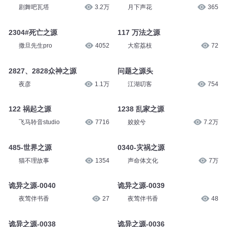
撒旦先生pro
4094
大吕说文史
779
1141-邪恶之源
2056-瘟疫之源
剧舞吧瓦塔
3.2万
月下声花
365
2304#死亡之源
117 万法之源
撒旦先生pro
4052
大窑荔枝
72
2827、2828众神之源
问题之源头
夜彦
1.1万
江湖叨客
754
122 祸起之源
1238 乱家之源
飞马聆音studio
7716
姣姣兮
7.2万
485-世界之源
0340-灾祸之源