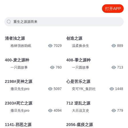
打开APP
重生之源源而来
清者浊之源
创造之源
格林强效助眠
7029
温柔换余生
889
400-麦之源种
408-黍之源种
一只圆故事
760
一只圆故事
713
2198#灵神之源
心是苦乐之源
撒旦先生pro
5097
奕可YK_集韵社
1448
2303#死亡之源
712 逆乱之源