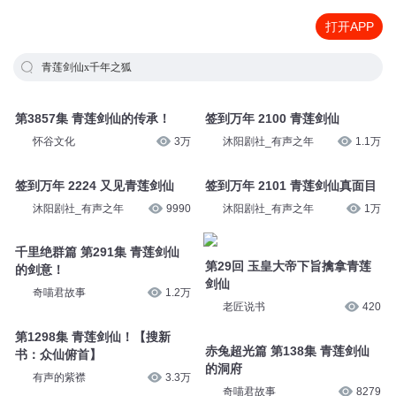
打开APP
青莲剑仙x千年之狐
第3857集 青莲剑仙的传承！
签到万年 2100 青莲剑仙
怀谷文化
3万
沐阳剧社_有声之年
1.1万
签到万年 2224 又见青莲剑仙
签到万年 2101 青莲剑仙真面目
沐阳剧社_有声之年
9990
沐阳剧社_有声之年
1万
千里绝群篇 第291集 青莲剑仙
第29回 玉皇大帝下旨擒拿青莲
的剑意！
剑仙
奇喵君故事
1.2万
老匠说书
420
第1298集 青莲剑仙！【搜新
赤兔超光篇 第138集 青莲剑仙
书：众仙俯首】
的洞府
有声的紫襟
3.3万
奇喵君故事
8279