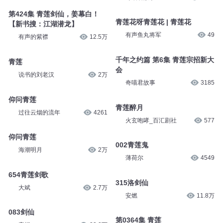
第424集 青莲剑仙，姜幕白！
青莲花呀青莲花 | 青莲花
【新书搜：江湖潜龙】
有声鱼丸将军
49
有声的紫襟
12.5万
千年之约篇 第6集 青莲宗招新大
青莲
会
说书的刘老汉
2万
奇喵君故事
3185
仰问青莲
青莲醉月
过往云烟的流年
4261
火玄咆哮_百汇剧社
577
仰问青莲
002青莲鬼
海潮明月
2万
薄荷尔
4549
654青莲剑歌
315洛剑仙
大斌
2.7万
安燃
11.8万
083剑仙
第0364集 青莲