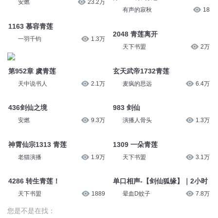
安燃
23.2万
有声的寂秋
18
1163 慕容青莲
2048 青莲离开
一羽千钧
1.3万
天下书盟
2万
第952章 虞青莲
玄天武帝1732青莲
天中说书人
2.1万
麦疯的思远
6.4万
436剑仙之境
983 剑仙
安燃
9.3万
演播人骨头
1.3万
神霄仙宗1313 青莲
1309 一朵青莲
老猫演播
1.9万
天下书盟
3.1万
4286 转生青莲！
单口相声-【剑仙狐缘】｜2小时
天下书盟
1889
晕血D蚊子
7.8万
您是不是在找：