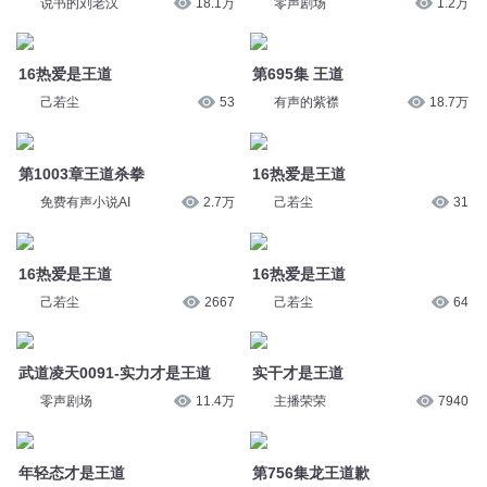
己若尘
53
有声的紫襟
18.7万
第1003章王道杀拳
16热爱是王道
免费有声小说AI
2.7万
己若尘
31
16热爱是王道
16热爱是王道
己若尘
2667
己若尘
64
武道凌天0091-实力才是王道
实干才是王道
零声剧场
11.4万
主播荣荣
7940
年轻态才是王道
第756集龙王道歉
芳华之约
3426
猪二禅
7531
活得久才是王道
实干才是王道
江湖叨客
512
雯雯成长吧
8.9万
1367 王道入套1