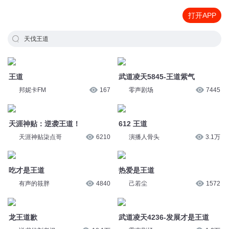
打开APP
天伐王道
王道
武道凌天5845-王道紫气
邦妮卡FM
167
零声剧场
7445
天涯神贴：逆袭王道！
612 王道
天涯神贴柒点哥
6210
演播人骨头
3.1万
吃才是王道
热爱是王道
有声的筱胖
4840
己若尘
1572
龙王道歉
武道凌天4236-发展才是王道
说书的刘老汉
18.1万
零声剧场
1.2万
16热爱是王道
第695集 王道