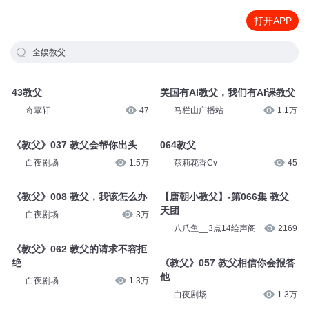
打开APP
全娱教父
43教父
美国有AI教父，我们有AI课教父
奇覃轩
47
马栏山广播站
1.1万
《教父》037 教父会帮你出头
064教父
白夜剧场
1.5万
茲莉花香Cv
45
《教父》008 教父，我该怎么办
【唐朝小教父】-第066集 教父
天团
白夜剧场
3万
八爪鱼__3点14绘声阁
2169
《教父》062 教父的请求不容拒
绝
《教父》057 教父相信你会报答
他
白夜剧场
1.3万
白夜剧场
1.3万