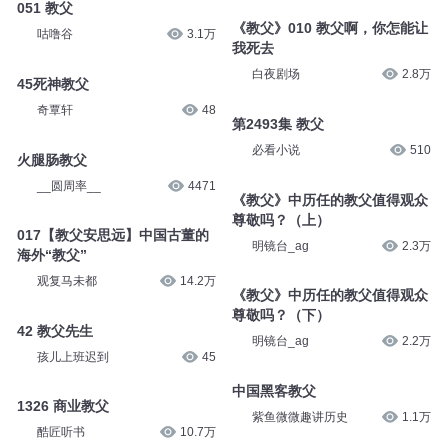
051 教父
《教父》010 教父啊，你怎能让
咕噜谷
3.1万
我死去
白夜剧场
2.8万
45死神教父
奇覃轩
48
第2493集 教父
必看小说
510
火腿肠教父
__圆周率__
4471
《教父》中历任的教父值得观众
尊敬吗？（上）
017【教父安思远】中国古董的
明镜台_ag
2.3万
海外“教父”
观复马未都
14.2万
《教父》中历任的教父值得观众
尊敬吗？（下）
42 教父先生
明镜台_ag
2.2万
孩儿上班迟到
45
中国黑客教父
1326 商业教父
紫鱼微微趣讲历史
1.1万
酷匠听书
10.7万