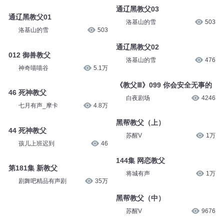
通辽黑教父03
通辽黑教父01
洛基山的雪
503
洛基山的雪
503
通辽黑教父02
012 御兽教父
洛基山的雪
476
神奇喵喵谷
5.1万
《教父Ⅲ》099 你会安全无事的
46 死神教父
白夜剧场
4246
七月有声_摩卡
4.8万
黑帮教父（上）
44 死神教父
苏醒V
1万
孩儿上班迟到
46
144集 网恋教父
第181集 新教父
将城有声
1万
剧舞吧精品有声剧
35万
黑帮教父（中）
苏醒V
9676