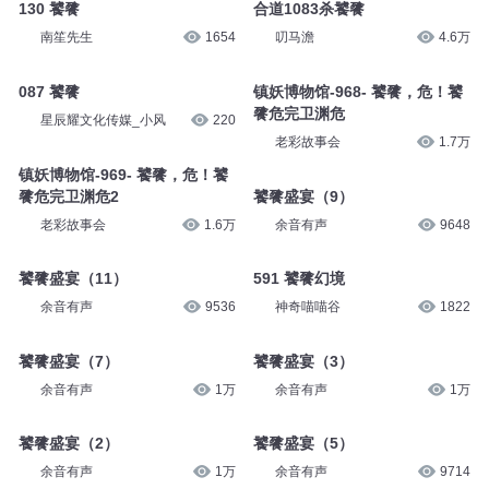
130 饕餮
合道1083杀饕餮
南笙先生
1654
叨马澹
4.6万
087 饕餮
镇妖博物馆-968- 饕餮，危！饕
餮危完卫渊危
星辰耀文化传媒_小风
220
老彩故事会
1.7万
镇妖博物馆-969- 饕餮，危！饕
餮危完卫渊危2
饕餮盛宴（9）
老彩故事会
1.6万
余音有声
9648
饕餮盛宴（11）
591 饕餮幻境
余音有声
9536
神奇喵喵谷
1822
饕餮盛宴（7）
饕餮盛宴（3）
余音有声
1万
余音有声
1万
饕餮盛宴（2）
饕餮盛宴（5）
余音有声
1万
余音有声
9714