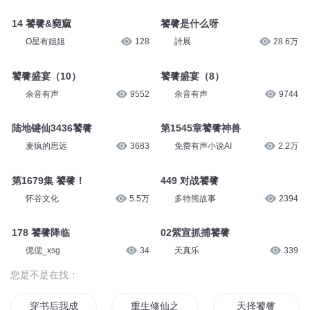
14 饕餮&窫窳
饕餮是什么呀
O星有姐姐
128
詩展
28.6万
饕餮盛宴（10）
饕餮盛宴（8）
余音有声
9552
余音有声
9744
陆地键仙3436饕餮
第1545章饕餮神兽
麦疯的思远
3683
免费有声小说AI
2.2万
第1679集 饕餮！
449 对战饕餮
怀谷文化
5.5万
多特熊故事
2394
178 饕餮降临
02紫宣抓捕饕餮
偲偲_xsg
34
天真乐
339
您是不是在找：
穿书后我成了饕餮
重生修仙之饕餮赘婿
天择饕餮