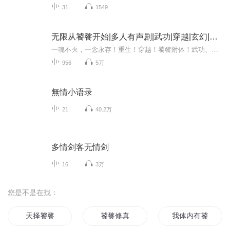
31
1549
无限从饕餮开始|多人有声剧|武功|穿越|玄幻|饕餮吞噬
一魂不灭，一念永存！重生！穿越！饕餮附体！武功、心法、权谋，吞噬！不同世界，诸多身份。传奇人生，多舛命运。使命召唤，家国情怀，侠骨柔情。寰宇兴衰，翻手为云，覆手为雨，荡气回肠间，令人唏嘘不已。来吧，跟随着齐宣的脚步，走进这玄幻的世界，带...
956
5万
無情小语录
21
40.2万
多情剑客无情剑
16
3万
您是不是在找：
天择饕餮
饕餮修真
我体内有饕餮