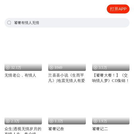
打开APP
饕餮有情人无情
32.1万
8949
3.5万
无情老公，有情人
兰喜喜小说《生而平
【饕餮大餐！】《交
凡》|地震无情人有爱
响情人梦》CD集锦！
2.3万
1.3万
1.9万
众生|透视无情岁月的
饕餮记叁
饕餮记二