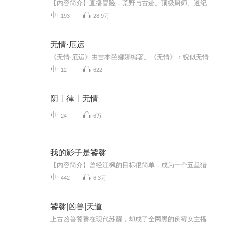
【内容简介】直播冒险，荒野与古迹。顶级厨师、遵纪守法好公民、背着黑锅走遍地球、发现过新物种、探索过过去、挑战过极限、回味过苦涩、被全球多个国家禁止入境。一个遵纪守法却到处怼人的正义冒险者。【作者/主播简介】作者：五方磐石，网络小说作家。主...
193
28.9万
无情·厄运
《无情·厄运》由吉本芭娜娜编著。《无情》：貎似无情，其实对已故女友——身怀通灵异能的千鹤饱含深情。“我”对两人的分手心怀内疚，始终难以释怀。当“我”再次来到分手的地方时，离奇地遭遇到了诸多灵异事件。此时千鹤出现在我的梦境中，送来温暖的慰藉。现实中已经去世的千鹤甚至和“我”通了电话，解开了“我”的心结。暗夜过去，清晨来临，“我”有了再次上路的力量。《厄运》：姐姐小邦结婚前突然倒下，仅靠仪器维持生命体征。全家本应悲痛无比，却渐渐发现了这段时间的奇妙，每个人都开始认真思考一些平时无...
12
622
阴丨律丨无情
24
6万
我的影子是饕餮
【内容简介】曾经江枫的目标很简单，成为一个五星猎人，狩猎几头太古巨兽就心满意足了。但他没有想到的是，机缘巧合之下一头洪荒异种饕餮竟然成为了他的影子，从而让他拥有了成为至强者的机会……自此，他踏上了一条能够成为七星，甚至更强猎人的无敌道路...
442
6.3万
饕餮|凶兽|天道
上古凶兽饕餮在现代苏醒，却成了全网黑的倒霉女主播陶夭夭。她靠直播挨骂充饥，越穷越凶，钱多了反而咽不下饭。直到她咬了不该咬的黑猫——竟是饿鬼道会长，千年鬼王沦落为她的"移动充电宝"。一人一猫签订共食神契：她吃网暴怨气，它蹭罪犯恐惧，分红三七...