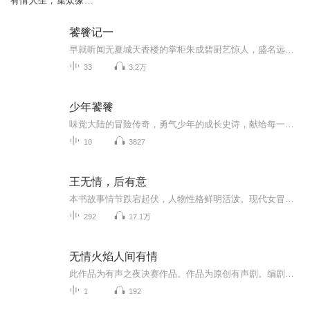
有情人生，集众缘所
生的小说
饕餮记一
早就听闻无夏城天香楼的掌柜朱成碧厨艺惊人，盛名远扬。天下美食，皆只有她想不到，没有做不来的，然而其真身，却是个金眼红妆、刁蛮任性的双髻萝莉? 出身世家的俊俏公子常青，手持生花妙笔，心意流转间，所绘万物皆可成真，却只因为三百两银子便卖身天香楼，便从此随伺左右，与她形影不离? 鲛人鲙，胡眼蜂，掌间珠……诸多美食纷至沓来，众位妖兽一一显形，痴妄贪念，却都逃不出朱成碧手中一口神农鼎。这鼎内翻滚的无数滋味，皆是爱恨别离。千百年来，她只冷眼旁观，如今却第一次失落了真心。叹只叹人妖殊途，纵然寤寐求之，生死相许，这一番心意，却将何去何从?
33
3.2万
少年饕餮
味觉大陆的冒险传奇，勇气少年的成长史诗，献给每一个在成长路上发现自我、突破自我的勇气少年！伴随着少年宴的冒险之旅，在激动人心的成长故事中，收获爱与勇气，个性与自由，坚毅与信仰。一部内涵丰富的五味探秘书，从我国古老的神话中汲取原型，用创新...
10
3827
王无情，后有意
本书故事情节跌宕起伏，人物性格鲜明活泼。现代女冒险家从埃及金字塔穿越回苍和大陆，成为大夏皇朝相府千金，因生得貌丑无比成为京都笑柄，嫁给身患绝症的傻子。且看她如何掌控命运，绝地求生......
292
17.1万
无情火焰人间有情
此作品为有声之夜决赛作品。作品为原创有声剧。编剧：潇洒一溜烟 导演：南山NANSHAN配音：主述：涵晗吴小田：南山NANSHAN 饰 马晶晶：穗穗S 饰郭飞、警察：潇洒一溜烟 饰 马国良队长：夜色向晚 饰记者：C晨汐 饰...
1
192