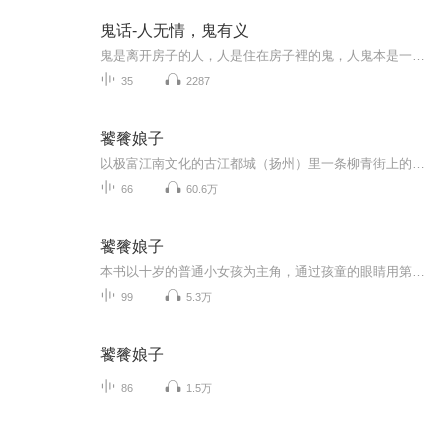
鬼话-人无情，鬼有义
鬼是离开房子的人，人是住在房子裡的鬼，人鬼本是一体。鬼有黑白善恶，也讲情义道理。
35
2287
饕餮娘子
以极富江南文化的古江都城（扬州）里一条柳青街上的小饭馆展开，饭馆有位来历不明的神秘美貌老板娘，每日严谨勤劳亲手烹调出各色人间美食，招待所有无论身份高贵的官绅还是三教九流、甚至灵妖饿鬼，平凡之中却能觑见每个人自己立场都有的私心与欲望，她就...
66
60.6万
饕餮娘子
本书以十岁的普通小女孩为主角，通过孩童的眼睛用第一人称讲述成人世界里因妄念而滋生各种欲望的故事，在天真懵懂的人性之初，冷眼旁观过这一幕幕魑魅世事、魍魉玄奇的人间百态。作者简介 · · · · · ·佟婕，网名道葭。本籍沈阳，满族血统后裔，现居岭南古邑广州。予自幼浑噩懒散，不求上进，迄今甘有六载，仍不晓大义，唯汲汲于洞悉天人之妙，探寻古今之微，品评饕餮之食，挥洒稚拙之门。常欲寻人不经意间峰回路转，以脱旧来窠臼，奔何事与愿违，四顾茫然，乃腆颜码字，混迹求生，京已焉哉！饕...
99
5.3万
饕餮娘子
86
1.5万