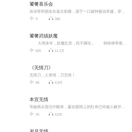
饕餮喜乐会
加冰呀和朋友在返古影楼，源于一口破钟被迫穿越，穿越后再异界时空的爱恨情仇故事！这是攀登毕业我们小组和同班同学的第一个作品，有的人都是设备不全手机录的，还有拖到现在是因为想写全本这个做个片花，但是这个作者加冰呀她比较慵懒，慵懒的不行，看有...
3
305
饕餮武镇妖魔
大周末年，妖魔乱世，民不聊生。 韩铁铮带着自己设计的游戏设定【饕餮熔炉】穿越到这方世界，只要献祭熔炉，就能突破武学功法。 从《白猿通臂拳》到《猿魔九变》。从《金刚拳》到《大金刚明王印》再到《大威天龙菩萨观》。...
625
11.1万
《无情刀》
无情刀，人有情，刀无情！
68
4.4万
本宫无情
等她再从昏沉中醒来，蒙在眼睛上的红布已经被人解开。那块红布绣着戏水鸳鸯……林君嫣清醒了一些，眼前红色的蜡烛，红色的布带，无比熟悉刺眼。她身上同样穿着红色的嫁衣，嫁衣上绣着金线，她好久没有穿过这样精美的衣服了！这里不是清寒惨淡的冷宫……林...
25
1225
岁月无情