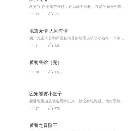
蒋振兴 自小孤苦伶仃，在风雨中成长，在爱的缺失中度过少年时期。然而，暮年 又痛失儿子。虽一生 沟沟坎坎，却仍能坦然接受命运所给予的一切。可是面对自己步履蹒跚、身不由己的现状内心里竟无比的挣扎，难以接受。幸好 有老伴儿相携，给他日渐清凉的内心...
13
227
地震无情 人间有情
四川九寨沟县和新疆精河县的地震灾情牵动着每一个中国人的心，李易峰、黄晓明、杨颖（Angelababy）、周冬雨、张杰等为灾区送上了自己的祝福！地震无情，人间有情！此刻，没有明星，没有粉丝，为灾区祈福！
1
223
饕餮餐馆（完）
38
1.8万
团宠饕餮小皇子
饕餮崽崽自从被迫历练以来，就没有吃饱过。他对系统许下愿望：要满汉全席吃到饱，全家个个是大佬，没有秃顶的烦恼，嗷呜再睁眼，呜哇穿成大清皇子的小饕餮被秃脑门丑哭了。好在汗阿玛宠额涅宠乌库玛嬷宠，所有人都抢着给小团子投喂美食。美滋滋
17
779
饕餮之冒险王