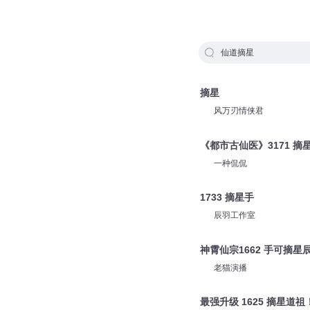
仙道摘星
摘星
风万刃情侠君
《都市古仙医》3171 摘
一种侃侃
1733 摘星手
辰羽工作室
神霄仙宗1662 手可摘星
老猫演播
最强升级 1625 摘星道祖