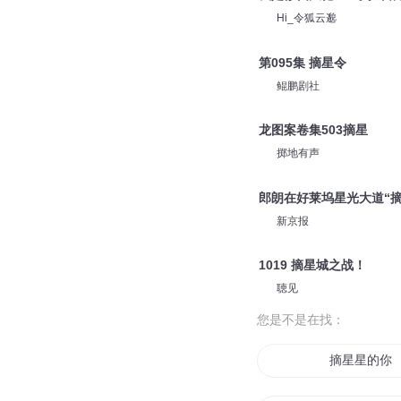
Hi_令狐云邈
第095集 摘星令
鲲鹏剧社
龙图案卷集503摘星
掷地有声
郎朗在好莱坞星光大道“摘
新京报
1019 摘星城之战！
聴见
您是不是在找：
摘星星的你