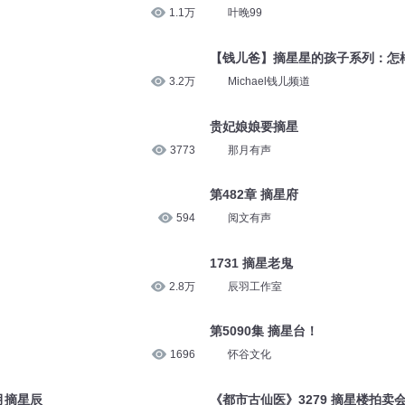
1.1万
叶晚99
【钱儿爸】摘星星的孩子系列：怎
3.2万
Michael钱儿频道
贵妃娘娘要摘星
3773
那月有声
第482章 摘星府
594
阅文有声
1731 摘星老鬼
2.8万
辰羽工作室
第5090集 摘星台！
1696
怀谷文化
月摘星辰
《都市古仙医》3279 摘星楼拍卖