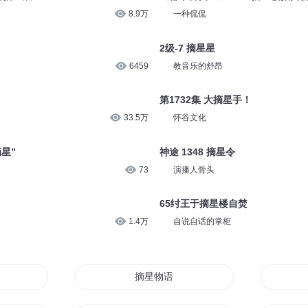
8.9万
一种侃侃
2级-7 摘星星
6459
教音乐的舒昂
第1732集 大摘星手！
33.5万
怀谷文化
星”
神途 1348 摘星令
73
演播人骨头
65纣王于摘星楼自焚
1.4万
自说自话的掌柜
摘星物语