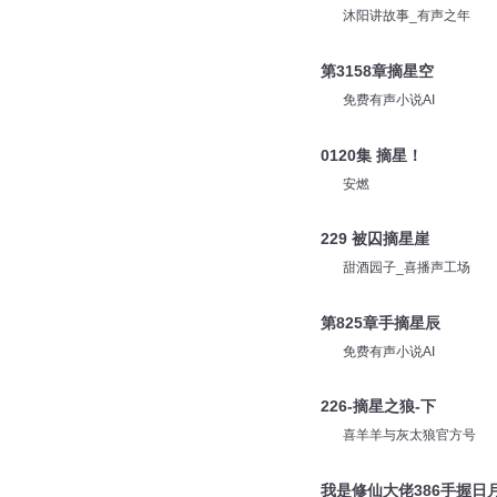
沐阳讲故事_有声之年
第3158章摘星空
免费有声小说AI
0120集 摘星！
安燃
229 被囚摘星崖
甜酒园子_喜播声工场
第825章手摘星辰
免费有声小说AI
226-摘星之狼-下
喜羊羊与灰太狼官方号
我是修仙大佬386手握日