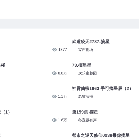
武道凌天2787-摘星
1377
零声剧场
星楼
73.摘星星
8.8万
欢乐童趣园
神霄仙宗1663 手可摘星辰（2）
1.1万
老猫演播
辰（1）
第159集 摘星
1.6万
冬宣很有声
！
都市之逆天修仙0938带你摘星