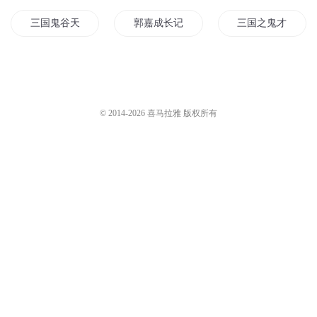
三国鬼谷天下
郭嘉成长记
三国之鬼才郭嘉
鬼谷道天
三国之鬼谷传奇
宁嘉长公主
我有郭嘉
一人之鬼谷传人
鬼才郭嘉之三国重
© 2014-
2026
喜马拉雅 版权所有
鬼谷新界
鬼谷天下
三国鬼才郭嘉
鬼谷学神
异世鬼谷
皇城有嘉人
异世鬼谷子
鬼谷传奇