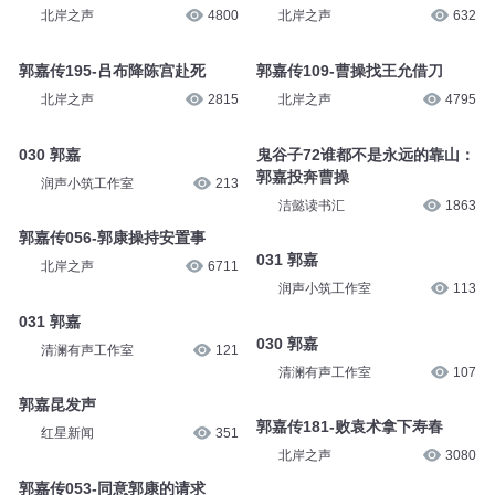
北岸之声
4800
北岸之声
632
郭嘉传195-吕布降陈宫赴死
郭嘉传109-曹操找王允借刀
北岸之声
2815
北岸之声
4795
030 郭嘉
鬼谷子72谁都不是永远的靠山：
郭嘉投奔曹操
润声小筑工作室
213
洁懿读书汇
1863
郭嘉传056-郭康操持安置事
031 郭嘉
北岸之声
6711
润声小筑工作室
113
031 郭嘉
030 郭嘉
清澜有声工作室
121
清澜有声工作室
107
郭嘉昆发声
郭嘉传181-败袁术拿下寿春
红星新闻
351
北岸之声
3080
郭嘉传053-同意郭康的请求