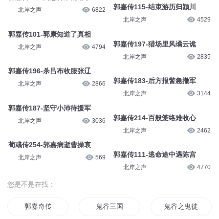
郭嘉传115-结束游历归颍川
北岸之声
6822
北岸之声
4529
郭嘉传101-郭康知道了真相
郭嘉传197-猎场里风谲云诡
北岸之声
4794
北岸之声
2835
郭嘉传196-杀吕布收服张辽
郭嘉传183-后方报警急撤军
北岸之声
2866
北岸之声
3144
郭嘉传187-坚守小沛待援军
郭嘉传214-百般笼络难收心
北岸之声
3036
北岸之声
2462
荀彧传254-郭嘉病逝曹操哀
郭嘉传111-逃命途中遇陈宫
北岸之声
569
北岸之声
4770
您是不是在找：
郭嘉奇传
鬼谷三国
鬼谷之鬼徒