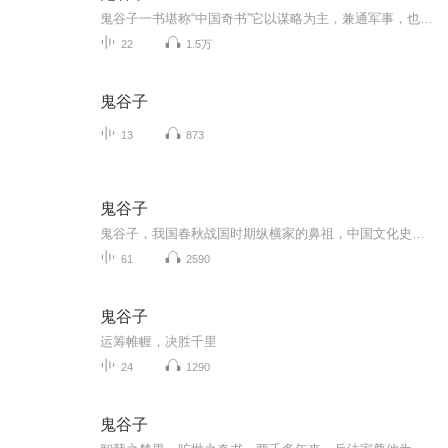
鬼谷子一书堪称“中国奇书”它以谋略为主，兼通军事，也是我国历史上一部在充分探索人的心理特征和心理活动规律的基础上，论述劝谏,建议，协商，谈判和一般交际技巧的书，从古至今一直是军事家，政治家，外交家研究的必读书，又称为当代商家的必备书。
22
1.5万
鬼谷子
13
873
鬼谷子
鬼谷子，我国春秋战国时期纵横家的鼻祖，中国文化史上充满神秘色彩的人物之一。《鬼谷子》又称作《捭阖策》，是中国传统兵法著述中少数精品中的一种，侧重于权谋策略及言谈辩论技巧。本书力求讲中国民族的优秀文化继承发扬、古为今用。专辑参考书目：2011版中国画报出版社《鬼谷子——中国智慧第一书》电子版本，原著鬼谷子，作者欧阳居士。
61
2590
鬼谷子
运筹帷幄，决胜千里
24
1290
鬼谷子