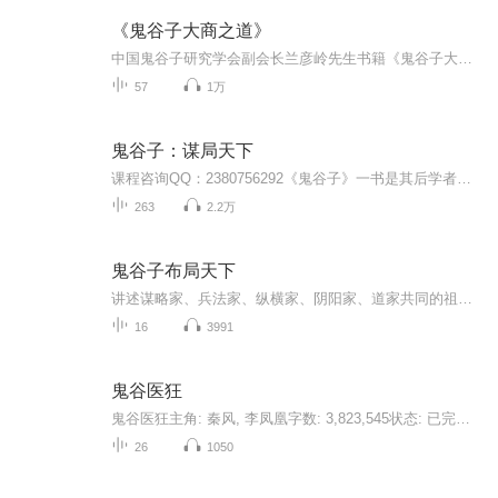
《鬼谷子大商之道》
中国鬼谷子研究学会副会长兰彦岭先生书籍《鬼谷子大商之道》，总结企业经营之理，解析大商之道，明了做事成事之法，了悟人生智慧。
57
1万
鬼谷子：谋局天下
课程咨询QQ：2380756292《鬼谷子》一书是其后学者根据其言论整理而成的，这部两千多年前的谋略学巨著，是中国传统文化中的奇葩，历来被人们称为“智慧之禁果，旷世之奇书”。其思想内容十分丰富，涵盖了哲学、政治学、军事学、心理学、社会学、文学、情报...
263
2.2万
鬼谷子布局天下
讲述谋略家、兵法家、纵横家、阴阳家、道家共同的祖师爷——鬼谷子布局天下的辉煌传奇。
16
3991
鬼谷医狂
鬼谷医狂主角: 秦风, 李凤凰字数: 3,823,545状态: 已完结 共 1144 章阎王要你三更死，我偏要你留五更！ 鬼谷山谷主低调入世，只为拯救苍生。 我是秦风，能救你的命，也能要你的命免费阅读文字版全文请到微信搜索账号：书粉，关注并回复数字：831，可以免费...
26
1050