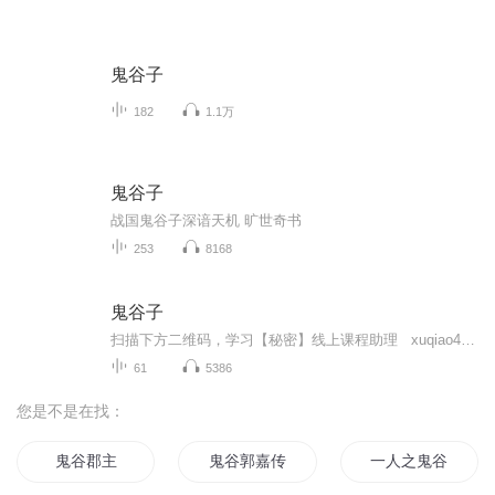
鬼谷子
182
1.1万
鬼谷子
战国鬼谷子深谙天机 旷世奇书
253
8168
鬼谷子
扫描下方二维码，学习【秘密】线上课程助理 xuqiao4131 1.你生命中所发生的一切，都是你吸引来的。2.我想什么，我就能得到什么!3.宇宙中最强有力的法则就是吸引力法则。4.同类相吸5.思想变成实物6.改变了思想，就改变了命运!7.所有美好的思想都是强有力的，所有负面的思想都是脆弱无力8.主宰心灵的方法：静心!静心的力量极为强大!9.我是自己思想的主人!我能完全立刻控制我的思想!10.用持续的思想召唤!事情的起因永远都是思想!11.感...
61
5386
您是不是在找：
鬼谷郡主
鬼谷郭嘉传
一人之鬼谷传人