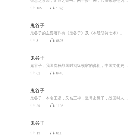
智慧之禁果，旷世之奇书。两千多年来，兵法家尊他为圣人，纵横家尊他为始祖，算命占卜的尊他为祖师爷，道教则将他与老子同列，尊为“王禅老祖”。 贴近现代社会的精妙解读，挖掘古代国学经典的当代意义！
165
1.6万
鬼谷子
鬼谷子的主要著作有《鬼谷子》及《本经阴符七术》。《鬼谷子》侧重于权谋策略及言谈辩论技巧，而《本经阴符七术》则集中于养神蓄锐之道。《本经阴符七术》在中国古代的哲学和兵学中都占有重要的地位。他也作为道教的一部重要道经，历代对它的注解都不在少数。《本经阴符七术》、《持枢》、《中经》，道藏编著《鬼谷子》下卷，有人称为外篇。"本"，是根本的意思;"本经"，主要讨论精神修养。"阴符"，强调谋略的隐蔽性与变化莫溯。《本经阴符七术》之前三篇说明如何充实意志，涵养精神。后四篇讨论如何将内在的精神运用于外，如何以内在的心神去处理外在的事物。 基本信息
3
6807
鬼谷子
鬼谷子，我国春秋战国时期纵横家的鼻祖，中国文化史上充满神秘色彩的人物之一。《鬼谷子》又称作《捭阖策》，是中国传统兵法著述中少数精品中的一种，侧重于权谋策略及言谈辩论技巧。本书力求讲中国民族的优秀文化继承发扬、古为今用。 专辑参考书目：2011版中国画报出版社《鬼谷子——中国智慧第一书》，原著鬼谷子。
61
6445
鬼谷子
鬼谷子，本名王诩，又名王禅，道号玄微子，战国时人呢因因隐居鬼谷，故自称鬼谷先生。他身怀旷世绝学，智慧卓绝，精通百家学问，是纵横家的鼻祖，是著名的谋略家、道家代表人物、兵法集大成者。他也是著名的教育家，在他的门下，有苏秦、张仪、孙膑、庞涓等众多战国风云人物。
29
1198
鬼谷子
13
611