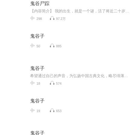
鬼谷尸踪
【内容简介】 我的出生，就是一个谜，活了将近二十岁村里人却叫我“鬼娃子”！爷爷的死，也是一个谜，离奇诡异的旅程，八蟒拉棺、百鬼驮船、尸山古道、婴眼血泉、人骨乌发祭祀的神庙，你不知道的还有很多很多…… 【作者/主播简介】 作者：厌笔川，黑岩网签约作家，代表作有《鬼谷尸踪》《周公解梦（解梦师）》。 主播：文学触手，知名网络小说主播，其主播的《星战风暴》系列获得很高的评价。 【购买须知】 1.本作品为付费有声书，前29集为免费试听，购买成功后，即可收听。每天更2集，共计298集。 2.版权归原作者所有，严禁翻录成任何形式，严禁在任何第三方平台传播，违者将追究其法律责任。 3.如在充值/购买环节遇到问题，可以通过页面右上方按钮，分享至微信内使用微信支付完成购买。 4.在购买过程中，如果你有任何问题，可以在微信搜索公众号【bestxmly】或搜索【喜马拉雅付费精品】来随时咨询问题，也可以拨打客服电话：0514-82395811。
298
97.2万
鬼谷子
50
885
鬼谷子
希望通过自己的声音，为弘扬中国古典文化，略尽绵薄之力！
18
574
鬼谷子
19
653
鬼谷子