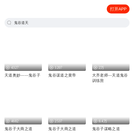
打开APP
鬼谷道天
4327
1207
2万
天道奥妙——鬼谷子
鬼谷谋道之黄帝
大齐老师—天道鬼谷
训练营
4682
2537
6.4万
鬼谷子大商之道
鬼谷子大商之道
鬼谷子谋略之道