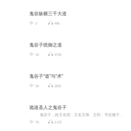
鬼谷纵横三千大道
3
496
鬼谷子统御之道
16
4728
鬼谷子“道”与“术”
10
2001
诡道圣人之鬼谷子
鬼谷子，姓王名诩，又名王禅、王利，号玄微子。据说其额前有四颗肉痣，成鬼宿之象。据小说演义中描述称他通天彻地，人不能及。一曰数学，日星象纬，在其掌中，占往察来，言无不验；二曰兵学，六韬三略，变化无穷，布阵行兵，鬼神不测；三曰言学，广记多闻，明理审势，出词吐辩，万口莫当；四曰出世，修真养性，却病延年，服食导引，平地飞升。二千多年来，兵法家尊他为兵圣，纵横家尊他为始祖，算命占卜的尊他为祖师爷，其地位不可谓不尊崇，称他为诡道圣人一点不为过！
75
2.4万