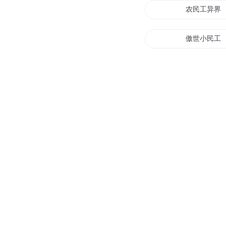
农民工异界
傲世小民工
来到地球当
全能护工
神级民工
美女的贴身
星际农民工