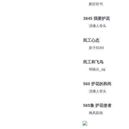
酷匠听书
3845 我要护花
演播人骨头
民工心态
影子8184
民工和飞鸟
明镜台_ag
560 护花的和尚
演播人骨头
565集 护花使者
晚风剧场