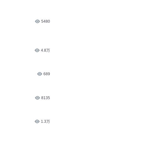
5480
4.8万
689
8135
1.3万