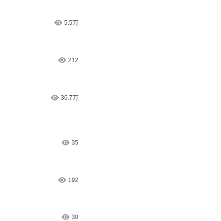
5.5万
212
36.7万
35
192
30