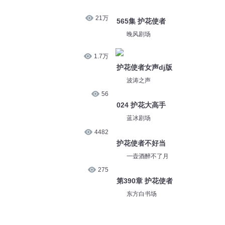
21万
565集 护花使者
晚风剧场
1.7万
护花使者女声dj版
波涛之声
56
024 护花大高手
蓝冰剧场
4482
护花使者不好当
一壶酒醉不了月
275
第390章 护花使者
东方白书场