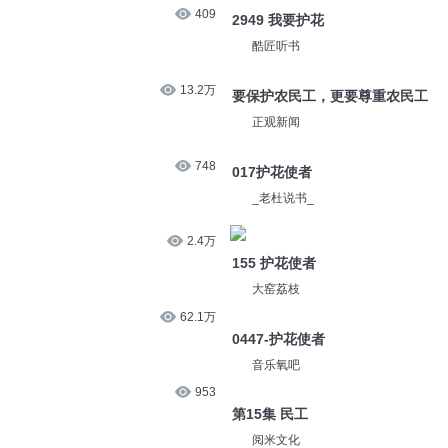
409
2949 我要护花
酷匠听书
13.2万
要保护农民工，更要尊重农民工
正观新闻
748
017护花使者
_老杜说书_
2.4万
155 护花使者
大窑荔枝
62.1万
0447-护花使者
音乐氧吧
953
第15集 民工
阅米文化