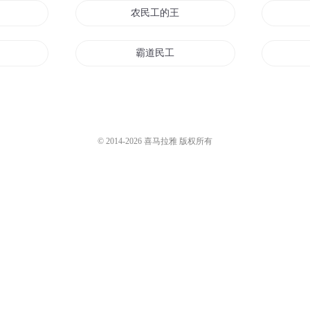
游
农民工的王牌
霸道民工
民工
生存民工
史上最强民工
© 2014-
2026
喜马拉雅 版权所有
金融民工日记
民工
重生之逆天民工