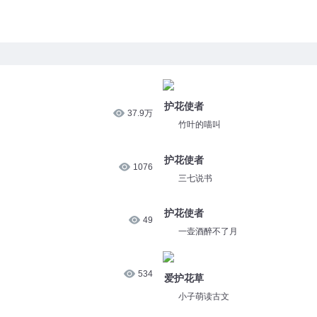
护花使者
37.9万
竹叶的喵叫
护花使者
1076
三七说书
护花使者
49
一壶酒醉不了月
534
爱护花草
小子萌读古文