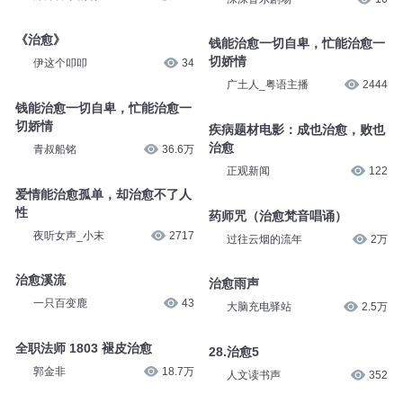
治愈光点
治愈光点
沫沫音乐剧场
140
沫沫音乐剧场
16
《治愈》
钱能治愈一切自卑，忙能治愈一
伊这个叩叩
34
切娇情
广土人_粤语主播
2444
钱能治愈一切自卑，忙能治愈一
切娇情
疾病题材电影：成也治愈，败也
青叔船铭
36.6万
治愈
正观新闻
122
爱情能治愈孤单，却治愈不了人
性
药师咒（治愈梵音唱诵）
夜听女声_小末
2717
过往云烟的流年
2万
治愈溪流
治愈雨声