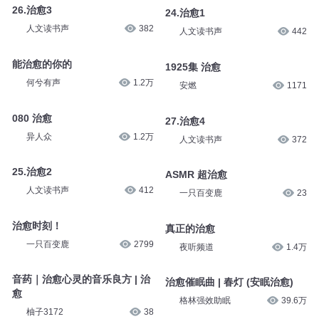
一只百变鹿
43
大脑充电驿站
2.5万
全职法师 1803 褪皮治愈
28.治愈5
郭金非
18.7万
人文读书声
352
26.治愈3
24.治愈1
人文读书声
382
人文读书声
442
能治愈的你的
1925集 治愈
何兮有声
1.2万
安燃
1171
080 治愈
27.治愈4
异人众
1.2万
人文读书声
372
25.治愈2