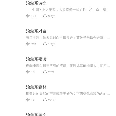
治愈系诗文
中国的文人墨客，大多喜爱一些如竹、桥、伞、菊以及飘零的梧桐叶之类的事物，于是，这些平凡朴实的事物便被赋予人一样的灵气，承载着文人墨客的千般情思。...
141
5.5万
治愈系对白
节目主题：治愈系对白主播是谁：芸汐子墨适合谁听：在喧嚣的世界，忙碌的生活中，能静下心来与自己独处，短暂放松，重新再启程的旅途中人…主播的话：如果累了，给自己一点碎片时间，让心灵得到放松，灵魂得到休息，治愈系森林里有让你重新出发的力量…
267
1.3万
治愈系夜读
夜能掩盖白日里所有的浮躁，夜读尤其能排挤人世间所有的噪声，仿佛是在寂寞的人生旅途上为自己搜寻着新的伴侣...人都是矛盾的动物，既想向别人敞开心扉，又害怕那种被人看透后的尴尬。从字里行间寻到钥匙，开启貌似森严壁垒的门，漫游在别人的后花园中，兴...
18
2621
治愈系森林
用美妙的天然的声音或者美好的文字涤荡你焦躁的内心，去烦存简，去燥留静。一起感受自然的声音，美好的文字和温柔的慰藉，治愈你的伤痛和焦灼………来和我一起在这治愈的森林里深呼吸吧……
12
2719
治愈系美文