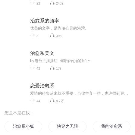
22
2482
治愈系的频率
优美的文字，是陶冶心灵的港湾。
3
393
治愈系美文
by电台主播播讲 倾听内心的独白~
43
1万
恋爱治愈系
爱情的得失从来就不重要，当你舍弃一些，也许得到更多，只要曾深深爱过，你的人生将愈加完整。
44
9.7万
您是不是在找：
治愈系小狐妃
快穿之无限治愈
我的治愈系男友