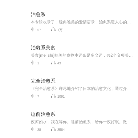
治愈系
本专辑收录了，经典唯美的爱情语录，治愈系暖人心的文字。。。 一段文字，诉说一段心情，从文字的故事里面，我们聆听自己的故事。 文字是心灵的呐喊，是心灵的歌声，吸收着你，也吸收着我。 一段文字，诉说一段心情，让未曾谋面的我们行走在文字...
57
1万
治愈系美食
美食[měi shí]味美的食物本词条是多义词，共2个义项美食，顾名思义就是美味的食物，贵的有山珍海味，便宜的有街边小吃。其实美食是不分贵贱的，只要是自己喜欢的，都可以称之为美食。中国素有“烹饪王国”这个美誉。在中国这个大家庭里，有五十六个小家...
1
43
完全治愈系
《完全治愈系》详尽地介绍了日本的治愈文化，通过介绍饮食治愈、旅游治愈、文学治愈、创意治愈、明星治愈、绘本治愈、动漫治愈等，将日本的治愈文化介绍给躁动的国人，以求能够转换心情、修复心灵。治愈，即在悲伤失落时、焦虑彷徨时，能够温暖人心、净化...
7
1091
睡前治愈系
夜凉如水，我在等你。睡前治愈系，给你一夜好眠。微信公众号：睡前治愈系 和 主播绽放。新浪微博是：主播绽放。
38
3584