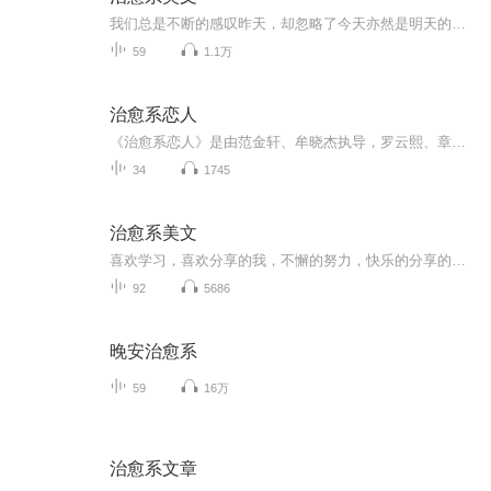
我们总是不断的感叹昨天，却忽略了今天亦然是明天的昨日，愿我们珍惜当下，不负时光、不负韶华！
59
1.1万
治愈系恋人
《治愈系恋人》是由范金轩、牟晓杰执导，罗云熙、章若楠领衔主演，魏千翔、王奕婷、钱迪迪、李家豪、赵梦姝主演的都市情感剧。神经外科副教授顾云峥在拉卡亚执行医疗援助任务时，偶遇弃医从商的“逃兵”苏为安，二人从欢喜冤家到互生情愫，他逐渐发现她所...
34
1745
治愈系美文
喜欢学习，喜欢分享的我，不懈的努力，快乐的分享的同时，也取悦自己。
92
5686
晚安治愈系
59
16万
治愈系文章