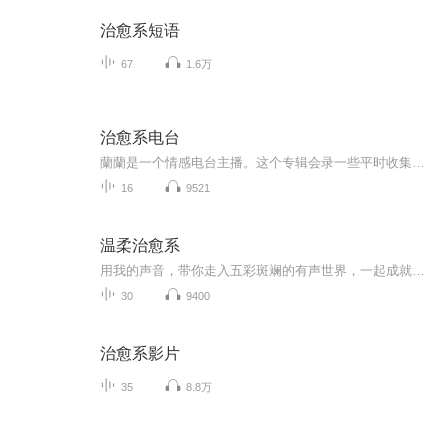
治愈系短语
67
1.6万
治愈系电台
蘭蘭是一个情感电台主播。这个专辑会录一些平时收集资料或者自己写的原创作品给喜欢自己声音的小耳朵，如果某个专辑你有共鸣可以在评论区写下评论。一个普通话不太标准湘妹子但是专心做内容小姐姐，希望能成为大家小众喜好。直播时间：每天晚上十点，白天...
16
9521
温柔治愈系
用我的声音，带你走入五彩斑斓的有声世界，一起成就更好的自己。愿温柔的声音温暖你。
30
9400
治愈系影片
35
8.8万