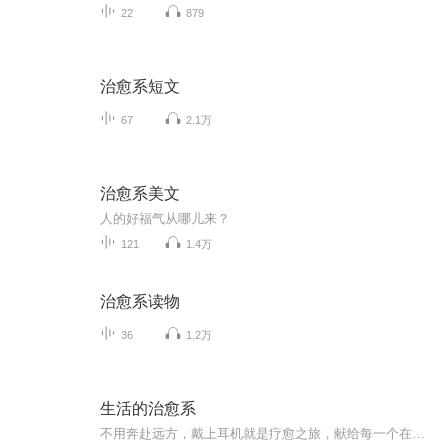
22
879
治愈系短文
67
2.1万
治愈系美文
人的好福气从哪儿来？
121
1.4万
治愈系读物
36
1.2万
生活的治愈系
不用奔赴远方，戴上耳机就是疗愈之旅，献给每一个在喧嚣中寻找平静的灵魂。