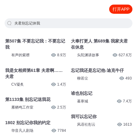
打开APP
夫君别忘记休我
第507集 不要忘记我：不要忘记
大奉打更人 第689集 我家夫君
我
在休息
有声的紫襟
8.9万
头陀渊讲故事
627.6万
我是女相师第61章 夫君啊……
忘记我还是忘记他-迪克牛仔
夫君
柳若尘
493
CV凝炙
1.4万
谁也别忘记
第1133集 别忘记送我花
暮寒城
7.4万
雁栖鸣工作室
2.5万
我可以忘记你