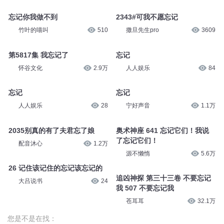
2344#可我不愿忘记
忘记你我做不到
撒旦先生pro
3734
有声鱼丸将军
7665
忘记你我做不到，因为——忘记
我始终没有忘记你
比记忆更费脑！
小默127127
294.5万
基因频道
15.9万
忘记你我做不到
2343#可我不愿忘记
竹叶的喵叫
510
撒旦先生pro
3609
第5817集 我忘记了
忘记
怀谷文化
2.9万
人人娱乐
84
忘记
忘记
人人娱乐
28
宁好声音
1.1万