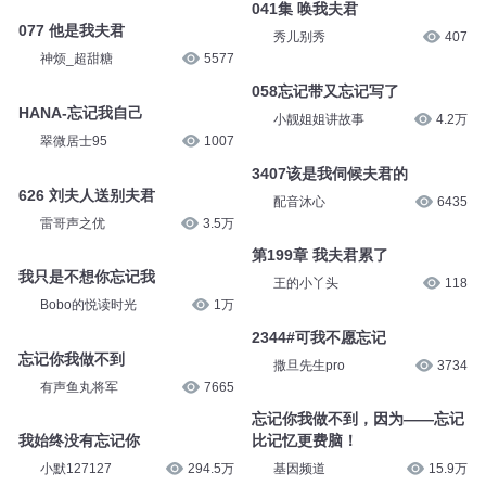
1802 别忘记你我的约定
风语社彤云
1613
华音凡人剧场
7784
041集 唤我夫君
077 他是我夫君
秀儿别秀
407
神烦_超甜糖
5577
058忘记带又忘记写了
HANA-忘记我自己
小靓姐姐讲故事
4.2万
翠微居士95
1007
3407该是我伺候夫君的
626 刘夫人送别夫君
配音沐心
6435
雷哥声之优
3.5万
第199章 我夫君累了
我只是不想你忘记我
王的小丫头
118
Bobo的悦读时光
1万