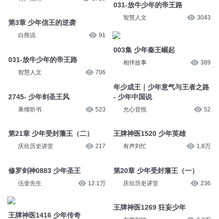
智慧人文
3043
白熊说
91
003集 少年秦王崛起
031-放牛少年的帝王路
相伴故事
389
智慧人文
706
年少成王｜少年意气与王者之路
2745- 少年剑圣王风
- 少年中国说
果维听书
523
允心音悦
52
第21章 少年受封藩王（二）
王牌神医1520 少年英雄
庆欣历史讲堂
217
有声刘忙
1.8万
修罗剑神0883 少年圣王
第20章 少年受封藩王（一）
伍壹先生
12.1万
庆欣历史讲堂
236
王牌神医1416 少年传奇
王牌神医1269 狂妄少年
有声刘忙
1.9万
有声刘忙
2.3万
您是不是在找：