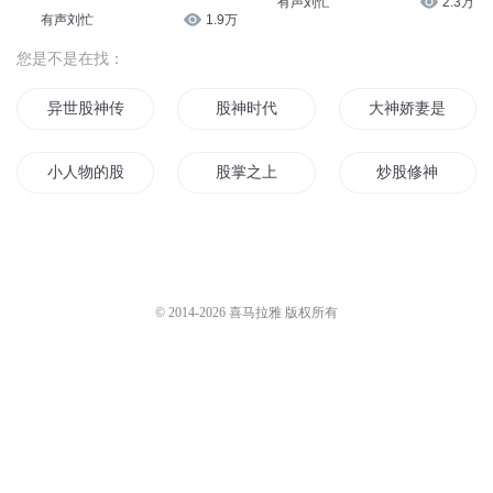
异世股神传奇
股神时代
大神娇妻是股王
小人物的股海人生
股掌之上
炒股修神
至尊股神
股舞人生
重生从股市开始
少年股帝
股神笔记本
少年股神
© 2014-
2026
喜马拉雅 版权所有
炒股日记
股霸仙都
股市记事
股神成长日记
股海游龙
股变人生
是谁说的风雨同股
股市风云路