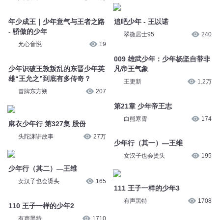
年少成王｜少年意气与王者之路
追吧少年 - 王以诺
- 骄傲的少年
翠微居士95
240
允心音悦
19
009 雄武少年：少年杨坚自带非
少年识破王敦叛乱的东晋少年英
凡帝王气象
雄“王允之”到底有多传奇？
王更新
1.2万
冒牌东方朔
207
第21章 少年帝王志
麻衣少年行 第327集 股份
白熊寒霄
174
头陀渊讲故事
27万
少年行（其一）—王维
少年行（其二）—王维
女汉子也会烫头
195
女汉子也会烫头
165
111 王子一样的少年3
110 王子一样的少年2
有声黑特
1708
有声黑特
1710
031-放牛少年的帝王路
第3章 少年信王的逆袭