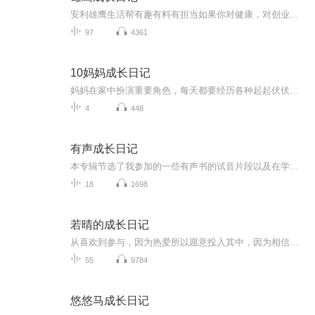
安利雄鹰生活帮有趣有料有担当如果你对健康，对创业感兴趣加我微信879748494
97
4361
10妈妈成长日记
妈妈在家中扮演重要角色，每天都要经历各种起起伏伏的高兴和思路，如何带好自己的情绪对家庭和孩子都有巨大影响。没有人天生是合格的妈妈，我们需要自我救赎，学习沉淀，智慧成长，这才能够为家庭撑一片天 ，成为孩子的坚强后盾。
4
448
有声成长日记
本专辑节选了我参加的一些有声书的试音片段以及在学习有声过程中录制的一些作业，记录在有声领域的成长历程
18
1698
若晴的成长日记
从喜欢到参与，因为热爱所以愿意投入其中，因为相信，所以选择同行！！！
55
9784
悠悠马成长日记