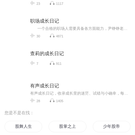
23
1117
职场成长日记
一个合格的职场人需要具备各方面能力，尹铮铮老师根据自身三十年的职场经验，结合三十个具体案例加，历时半年做出这套职场成长日记。 从认清你和你的处境，正确理解职场中的几个角色，掌握职场的基本功，构建自己的职场地位，如何处理...
30
4871
查莉的成长日记
7
911
有声成长日记
有声成长日记，收录成长里的迷茫、试错与小确幸，每段声音都带着生活的烟火气，像和朋友唠嗑一样亲切。和你一起解锁成长的N种模样！在这里，我们用声音记录生活里的点滴变化：第一次尝试新事物的紧张，攻克难题后的雀跃，偶尔emo又快速自愈的瞬间……每一...
28
1405
您是不是在找：
股舞人生
股掌之上
少年股帝