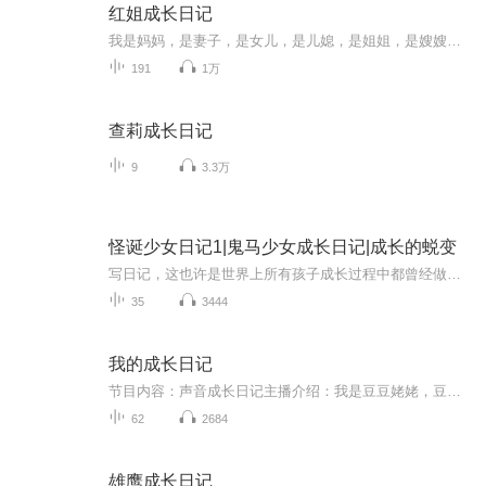
红姐成长日记
我是妈妈，是妻子，是女儿，是儿媳，是姐姐，是嫂嫂，是姨妈，是舅妈……我是我，从来都是我，我丢失过，迷茫过，我回来了，谨以记录个人成长。
191
1万
查莉成长日记
9
3.3万
怪诞少女日记1|鬼马少女成长日记|成长的蜕变
写日记，这也许是世界上所有孩子成长过程中都曾经做过的事情吧。在成长的过程中，许多话没有办法讲给爸爸妈妈听，也没有办法讲给好朋友听，有许多时候，要一个人默默地忍受各种各样的状况，这个时候，也许只有一个默默倾诉的日记本更容易带给一个孩子心灵...
35
3444
我的成长日记
节目内容：声音成长日记主播介绍：我是豆豆姥姥，豆豆目前上小学二年级，她学习小主持人课程已有几年，我为了跟上豆豆的步伐，也行动起来，学习喜马拉雅的声音训练营、攀登计划，这个专辑就是我每天成长的过程记录适合人群：你将收获：
62
2684
雄鹰成长日记