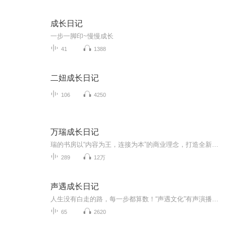
成长日记
一步一脚印~慢慢成长
41
1388
二妞成长日记
106
4250
万瑞成长日记
瑞的书房以“内容为王，连接为本”的商业理念，打造全新的个人和企业的成长场景，让内容成为个人和企业的价值源头。瑞的书房为内容创作者、连接者、会员赋能，以内容为源头、以社交为连接、以社群为中心、以商业为出口的超级生态系统。每天5分钟，各个领域...
289
12万
声遇成长日记
人生没有白走的路，每一步都算数！“声遇文化”有声演播的日常作业。内容主要包括四声歌、绕口令、文本练习及珊迪老师的点评。每天进步一点点，几年后就会迈出人生的一大步。感谢老师的指导！感谢同学的陪伴！感谢您的收听！
65
2620