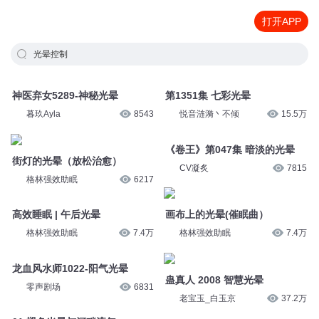
打开APP
光晕控制
神医弃女5289-神秘光晕
第1351集 七彩光晕
暮玖Ayla
8543
悦音涟漪丶不倾
15.5万
街灯的光晕（放松治愈）
《卷王》第047集 暗淡的光晕
格林强效助眠
6217
CV凝炙
7815
高效睡眠 | 午后光晕
画布上的光晕(催眠曲）
格林强效助眠
7.4万
格林强效助眠
7.4万
龙血风水师1022-阳气光晕
蛊真人 2008 智慧光晕
零声剧场
6831
老宝玉_白玉京
37.2万
01 褪色光晕与河畔流年
寂静的午后光晕 (助眠曲)