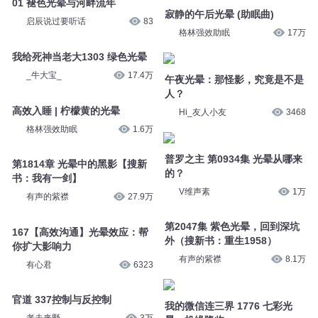
启辰说过要听话
83
格林强效助眠
17万
我给死神当老大1303 绿色光晕
午夜光晕：那怪影，究竟是不是
人？
_牛大宝_
17.4万
Hi_友人小友
3468
高效入睡 | 柠檬黄的光晕
普罗之主 第0934集 光晕从哪来
格林强效助眠
1.6万
的？
V维声素
1万
第1814章 光晕中的黑影【搜新
书：我有一剑】
第2047集 紫色光晕，回到深坑
有声的紫襟
27.9万
外（搜新书：重生1958）
有声的紫襟
8.1万
167【高效沟通】光晕效应：帮
你扩大影响力
我的微信连三界 1776 七彩光
有心君
6323
晕，机缘降临
幻樱空
3.4万
官道 337控制与反控制
老夫来野
3万
015 被控制者，控制者