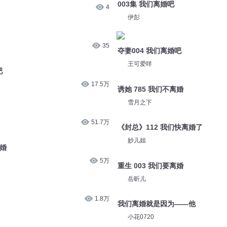
003集 我们离婚吧
4
伊彭
35
夺妻004 我们离婚吧
王可爱咩
吧
17.5万
诱她 785 我们不离婚
雪月之下
51.7万
《封总》112 我们快离婚了
妙儿姐
离婚
5万
重生 003 我们要离婚
岳昕儿
1.8万
我们离婚就是因为——他
小花0720