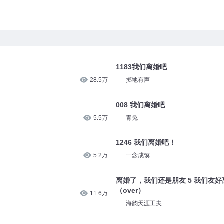
1183我们离婚吧
28.5万
掷地有声
008 我们离婚吧
5.5万
青兔_
1246 我们离婚吧！
5.2万
一念成馍
离婚了，我们还是朋友 5 我们友
（over）
11.6万
海韵天涯工夫