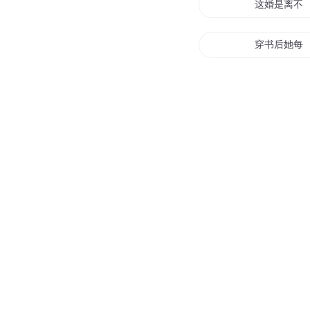
这婚是离不
穿书后她每
离婚后恋爱
老公又在闹
离婚风暴
想明白了再
老公不离婚