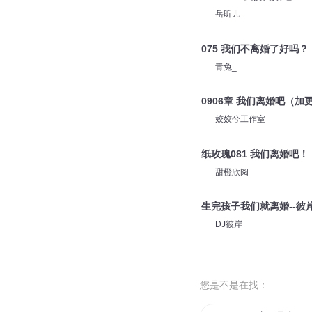
岳昕儿
075 我们不离婚了好吗？
青兔_
0906章 我们离婚吧（加
姣姣兮工作室
纸玫瑰081 我们离婚吧！
甜橙欣阅
生完孩子我们就离婚--彼
DJ彼岸
您是不是在找：