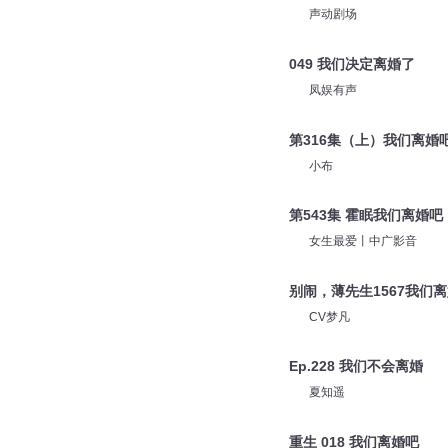
声动剧场
049 我们决定离婚了
凤娱有声
第316集（上）我们离婚
小布
第543集 霍眠我们离婚吧
女生最爱丨中广影音
别闹，薄先生1567我们
CV梦凡
Ep.228 我们不会离婚
夏知遥
重生 018 我们离婚吧