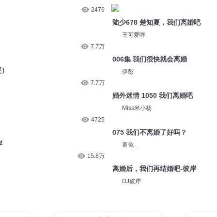
2476
陆少678 楚知夏，我们离婚吧
王可爱咩
7.7万
006集 我们很快就会离婚
更）
伊彭
7.7万
婚外迷情 1050 我们离婚吧
Miss米小杨
4725
075 我们不离婚了好吗？
岸
青兔_
15.8万
离婚后，我们再结婚吧-彼岸
DJ彼岸