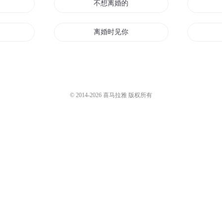
成了
不想离婚的王妃不是好王妃
天都想离婚
离婚时见你
老公大人离婚吧
离婚
我们离婚吧
© 2014-
2026
喜马拉雅 版权所有
穿越到离婚以后
离婚
离婚—休想再爱我