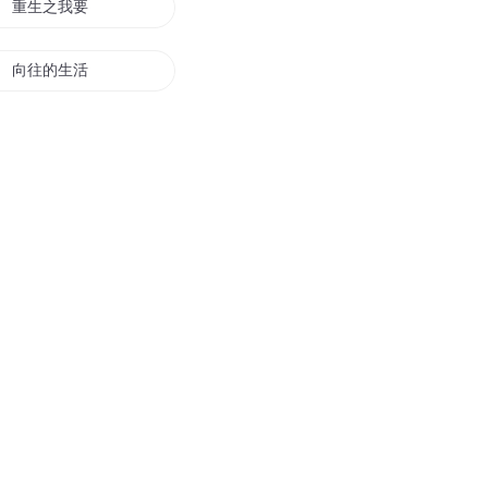
重生之我要离婚
向往的生活从离婚开始
于是我们离婚了
就是想和你离婚
婚婚闹离婚
男主为我闹离婚
婚在离别时