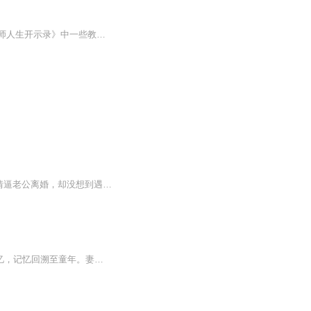
当今时代，如此振聋发聩的教言，对许多人来讲，应该说见所未见、闻所未闻。《不离：上师人生开示录》中一些教言似乎尖锐，个别人看后或许有如坐针毡之感。但正如阿底峡尊者所言："击中要害的批评，是最殊胜的教言；指摘弟子过失的师父，是最好的上师。"爱...
点击文字VIP卡送送送！新书让你体验快意恩仇爽到爆！！【故事简介】顾北北想搞个婚外情逼老公离婚，却没想到遇到一个狗皮膏药，死皮赖脸的缠着她。“钱还不清，就得管吃管住……管睡！”小白脸不要脸。“你是高利贷啊，越还越多？”“终身卡免费，了解一下...
日更5集，不定期爆更！订阅可以收到更新提醒哦~ 【内容简介】 商业巨头宁闻演车祸后失忆，记忆回溯至童年。妻子桑知欲乘机夺财离婚，却未料失忆的他以五岁稚子之智，巧施妙计，反客为主，与宁家权贵展开一场智斗。桑知揭露情敌沈怡静的家族秘密，引发家族...