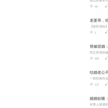
练过的基本
46
老婆乖，
2
替嫁甜婚
405
结婚老公
127
婚婚欲睡