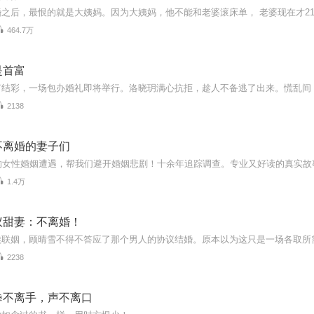
464.7万
是首富
2138
不离婚的妻子们
1.4万
议甜妻：不离婚！
2238
拳不离手，声不离口