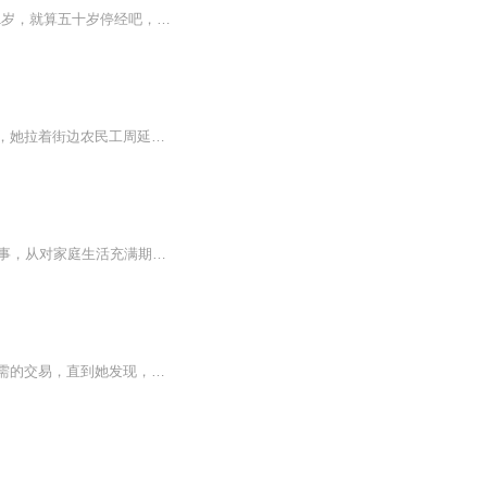
南宫少爷闪婚之后，最恨的就是大姨妈。因为大姨妈，他不能和老婆滚床单， 老婆现在才21岁，就算五十岁停经吧，也就是说，他还有三十年要见这个他最讨厌的大姨妈。 让他算算，三十年，一年十二个月，一个月七天，这样算的话就是30x12x7最后等于2520天！2520天是多少年？ 2520除以365，那么就是说，他差不多有七年的时间不能碰她的老婆…… 七年不碰他的老婆…oh,no…… 大姨妈，果真是世界上最可恶的东西！最最最最可恶的东西！
洛家祖宅张灯结彩，一场包办婚礼即将举行。洛晓玥满心抗拒，趁人不备逃了出来。慌乱间，她拉着街边农民工周延闪婚，想着先躲过这一劫。婚后，周延住在狭小出租屋，每日粗茶淡饭，洛晓玥并未怀疑。直到洛家因巨额债务濒临破产，神秘首富突然现身，轻松还清...
15位活生生的女性婚姻遭遇，帮我们避开婚姻悲剧！十余年追踪调查。专业又好读的真实故事，从对家庭生活充满期待，到被疲惫击败，日本现实版《82年生的金智英》
为了逃避家族联姻，顾晴雪不得不答应了那个男人的协议结婚。原本以为这只是一场各取所需的交易，直到她发现，这个男人比她想象的更加危险，也更加迷人。 他冷酷无情，却在她被欺负的时候，强势护住她。他权势滔天，却甘愿为她洗手作羹汤。顾晴雪以为...