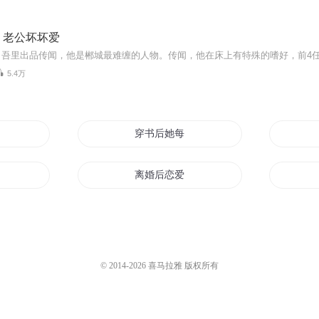
，老公坏坏爱
5.4万
离婚
穿书后她每天都想离婚
离婚
离婚后恋爱
以后
不想离婚的王妃不是好王妃
婚在离别时
© 2014-
2026
喜马拉雅 版权所有
向往的生活从离婚开始