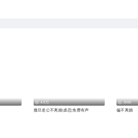
4.8万
3608
撒旦老公不离婚|虐恋|免费有声
偏不离婚