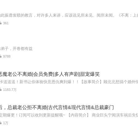
361
佛弟子，开卷都有益
9788
恶魔老公不离婚|会员免费|多人有声剧|甜宠爆笑
1183.7万
后，总裁老公拒不离婚|古代言情&现代言情&总裁豪门
1万