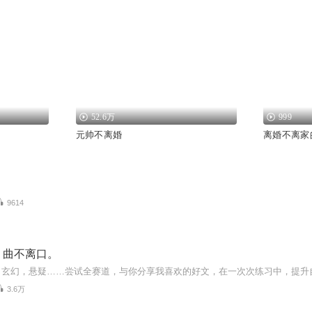
52.6万
999
元帅不离婚
离婚不离家
9614
，曲不离口。
，玄幻，悬疑……尝试全赛道，与你分享我喜欢的好文，在一次次练习中，提升
3.6万