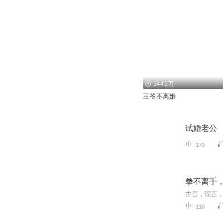
244.2万
王爷不离婚
试婚老公
170
拳不离手
古言，现言
110