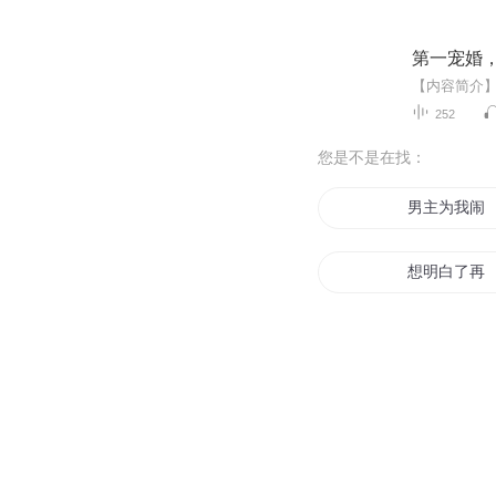
第一宠婚
252
您是不是在找：
男主为我闹
想明白了再
穿越到离婚
离婚吧我们
婚婚闹离婚