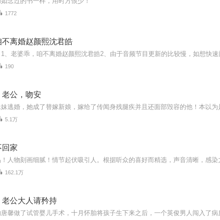
功如念过的书一样，用时方恨少！
1772
咱不离婚赵颜熙沈君皓
190
：老公，吻安
5.1万
不回家
162.1万
：老公大人请矜持