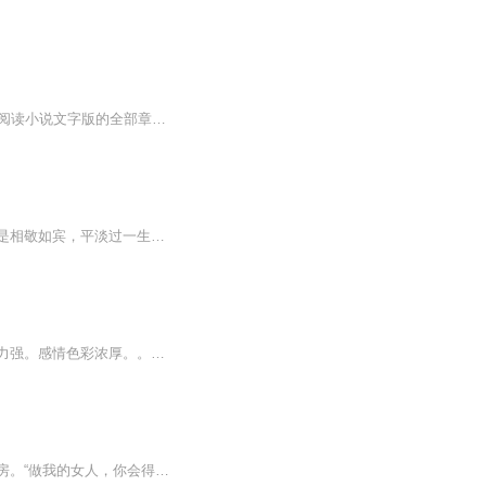
【收听须知】1、老婆乖，咱不离婚赵颜熙沈君皓2、由于音频节目更新的比较慢，如想快速阅读小说文字版的全部章节，请在微信中搜索公/众/号【黑葡萄文学】，关注后，并在公/众/号中回复：【355】，便可快速阅读小说文字版全集。（注意：需要在公/众/号中回复...
同父异母的妹妹逃婚，她成了替嫁新娘，嫁给了传闻身残腿疾并且还面部毁容的他！本以为是相敬如宾，平淡过一生，却不曾想他竟把她宠于心尖。她被人绑架，他如天神一般，逆光而来，她怔怔的看着走向自己的挺拔男人，一双美目充满了难以置信，“是你？你的腿...
一部经典作品！人物刻画细腻！情节起伏吸引人。根据听众的喜好而精选，声音清晰，感染力强。感情色彩浓厚。。就是对我们的最大支持和厚爱。每天加班很辛苦，您就动动手指支持一下吧！一部经典作品！人物刻画细腻！情节起伏吸引人。根据听众的喜好而精选，声音清晰，感染力强。感情色彩浓厚。。就是对我们的最大支持和厚爱。每天加班很辛苦，您就动动手指支持一下吧！一部经典作品！人物刻画细腻！情节起伏吸引人。根据听众的喜好而精选，声音清晰，感染力强。感情色彩浓厚。。就是对我们的最大支持和厚爱。每天加班很辛苦，您就动动手指支持一下吧！
对男人绝望的唐馨做了试管婴儿手术，十月怀胎将孩子生下来之后，一个英俊男人闯入了病房。“做我的女人，你会得到别人所梦寐以求的东西。”“生个孩子连在床上努力都没努力过，就想让我做你的老婆，让我的孩子认你当爹，没门！”于云霆听了这话之后，眉眼...