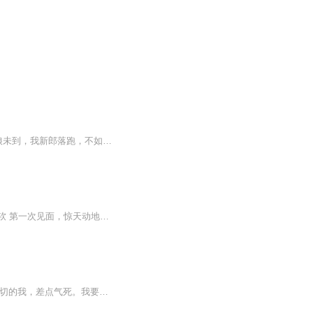
【简介】新婚前夜，未婚夫和闺蜜私奔。 她两眼一黑，抓住民政局前的男人：“墨总，你新娘未到，我新郎落跑，不如……我们拼个婚？” 婚前，她说：“我和你之间不会有什么！” 婚后，他说：“你怎么知道？”...【收听须知】由于音频录制比较慢，如果想快速...
作为生活在安市的一个未来职场精英，最大的奋斗目标就是工作工作到很晚，数钱数到会手软 第一次见面，惊天动地，她差点小命玩儿完。 第二次见面，狼狈不堪……两次他都救她一把，可她就是感激不起来。 她说，“她要找个人闪婚。” 他说，“他身家清白，…...
在我外出游泳的1小时里， 家里男人以一己之力掏空家底，将32万元转给了诈骗人。 得知一切的我，差点气死。我要离婚！远离败家男。 毕竟我还不到三十岁，人生还有五、六十年要过，难保他不会再犯蠢...... 我一个普通女性，演不了燃烧自己、成就他人的美满 ...