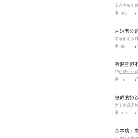
420
闪婚老公
93
有恨意但
18
总裁的协
310
基本功｜