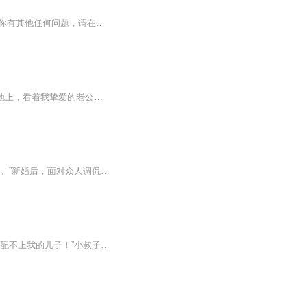
【收听须知】1、该专辑免费收听。2、在收听过程中，如想快速阅读小说文字版全集，或者你有其他任何问题，请在微信中搜索公众号【彩文坊】，关注并回复数字：【0073】，便可快速阅读文字全版。（注意：需要在公众号中回复才有效）一夕之间，冉糖从天堂坠入地狱，失去了亲人，失去了地位，失去了一切。为了拿回父亲的产业，她只能赌一次，赔上婚姻，嫁给了素未谋面的神秘大佬。不想大佬原来是黎氏总裁，而她一朝成为总裁的掌心宠，从此人生逆袭巅峰，收割男神无数……某日，冉糖乐呵呵数钱时，黎先生一脸委屈——...
“为什么当初不逼我堕胎？” “对你这种贱人，流产简直太仁慈！” 我拖着流血不止的身子趴在地上，看着我挚爱的老公为了另一个女人，活生生掐死我的孩子！ 结婚一年，除了孩子冷冰冰的尸体，我一无所有。 遭受疯狂凌辱的那晚，我咬牙发誓，再也不会为任何人怀孕生子！ 直到有一天，新婚老公红着眼睛将我压在床上，要我给他的孩子偿命……【收听须知】1、该专辑免费收听。2、在收听过程中，如想快速阅读小说文字版全集，或者你有其他任何问题，请在微信中搜索公众号【糖果看吧】，关注并回复数字：【7747】...
一场替嫁，她不得已嫁给了传言那病恹恹快要死的男人！新婚夜，他说，“娶你并不是我本愿。”新婚后，面对众人调侃，他说：“刚新婚，惧内——”众人都说他宠她入天，却不知道这个男人宠起来有多恨！惹不起，躲吧！还没等想法落地，男人将她堵在厕所里，“...
被逼卖身，林卿璇跟安晨霖签订了三年的契约；婆婆指着她的鼻子，一脸不屑：“林卿璇，你配不上我的儿子！”小叔子嬉皮笑脸的安慰：“嫂子，你人见人爱，花见花开，我跟大哥都喜欢你！”林卿璇的生活自遇到安晨霖开始就过的十分的精彩。终于，再一次被吃干...