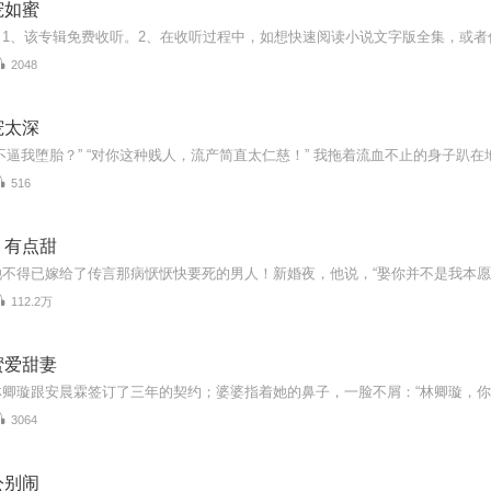
宠如蜜
2048
宠太深
516
，有点甜
112.2万
蜜爱甜妻
3064
公别闹