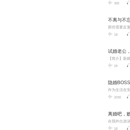
305
不离与不
那些需要反
18
试婚老公
29
隐婚BOS
2030
离婚吧，
18