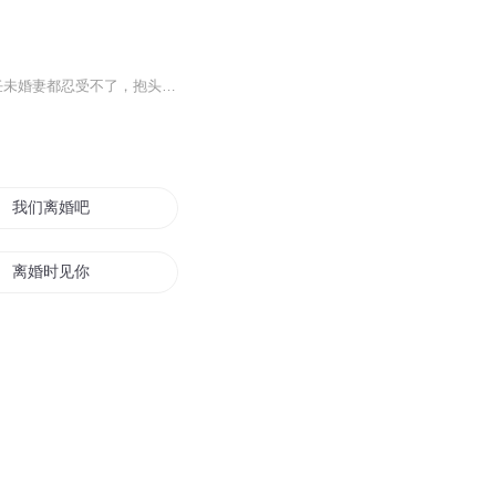
【内容简介】吾里出品传闻，他是郴城最难缠的人物。传闻，他在床上有特殊的嗜好，前4任未婚妻都忍受不了，抱头逃窜。传闻，他有不为人知的恶疾，活不过30岁，庞大的财产无人继承。童心晚是资产破千的负二代，怀揣一千块钱到了准婆家求援，却被准婆婆堵在公公的床上，学业和名声一起灰飞烟灭。困境之中，他向她伸出了手，条件是“取悦他”。笨拙的72招之后，她大汗淋漓精疲力尽，他却不动她分毫。【主播简介】主播：艾娅，有声小说播讲者，代表作品《第一宠婚，老公坏坏爱》等。【作...
我们离婚吧
离婚时见你
老公又在闹离婚
重生之我要离婚
离婚—休想再爱我