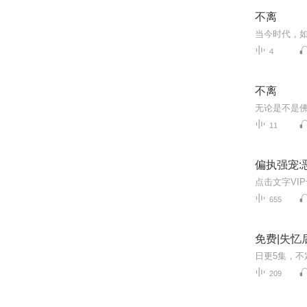
不离
4
不离
无论是不是
11
偏执强宠:
655
免费|失忆
209