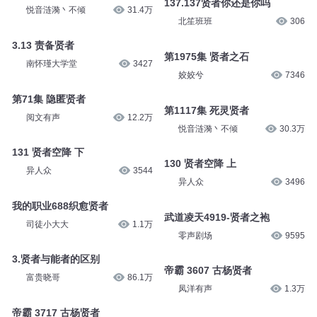
137.137贤者你还是你吗
悦音涟漪丶不倾
31.4万
北笙班班
306
3.13 责备贤者
第1975集 贤者之石
南怀瑾大学堂
3427
姣姣兮
7346
第71集 隐匿贤者
第1117集 死灵贤者
阅文有声
12.2万
悦音涟漪丶不倾
30.3万
131 贤者空降 下
130 贤者空降 上
异人众
3544
异人众
3496
我的职业688织愈贤者
武道凌天4919-贤者之袍
司徒小大大
1.1万
零声剧场
9595
3.贤者与能者的区别
帝霸 3607 古杨贤者
富贵晓哥
86.1万
凤洋有声
1.3万
帝霸 3717 古杨贤者