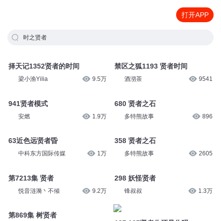
打开APP
时之贤者
择天记1352贤者的时间
禁区之狐1193 贤者时间
梁小渔Yilia
9.5万
酒沏茶
9541
941贤者模式
680 贤者之石
安燃
1.9万
多特熊故事
896
63近色远贤者昏
358 贤者之石
中科东方国际传媒
1万
多特熊故事
2605
第7213集 贤者
298 妖怪贤者
悦音涟漪丶不倾
9.2万
锋叔叔
1.3万
第869集 树贤者