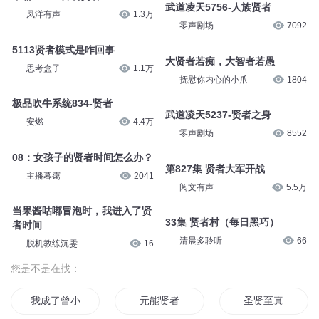
武道凌天5756-人族贤者
凤洋有声
1.3万
零声剧场
7092
5113贤者模式是咋回事
大贤者若痴，大智者若愚
思考盒子
1.1万
抚慰你内心的小爪
1804
极品吹牛系统834-贤者
武道凌天5237-贤者之身
安燃
4.4万
零声剧场
8552
08：女孩子的贤者时间怎么办？
第827集 贤者大军开战
主播暮霭
2041
阅文有声
5.5万
当果酱咕嘟冒泡时，我进入了贤
33集 贤者村（每日黑巧）
者时间
清晨多聆听
66
脱机教练沉雯
16
您是不是在找：
我成了曾小贤
元能贤者
圣贤至真