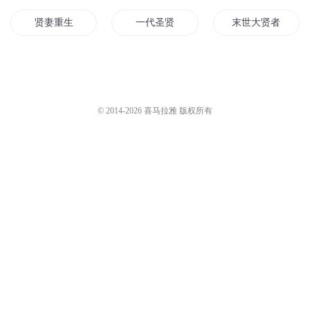
贤妻重生
一代圣贤
末世大贤者
别叫我大贤者
大贤者魔王
系统之贤妻
圣贤魔君
贤王的宠妃
贤者之恋
© 2014-
2026
喜马拉雅 版权所有
贤妻归来
月灵的贤者
贤者与少女
贤者时间
魔贤武尊
圣贤之心
第一贤者
大清贤后