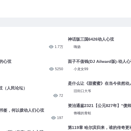
神话版三国6426动人心弦
1.7万
嗨扬
人的心弦
面子不值钱(DJ Ailward版)-动人
5250
小龙女99
是什么让《甜蜜蜜》在当今依然动
弦（人民论坛）
旧街口大爷
72
资治通鉴2321【公元827年】“债
的书签，何以拨动人们心弦
馋嘴的青蛙
197
第119章 哈尔滨归来，谁的传奇更动