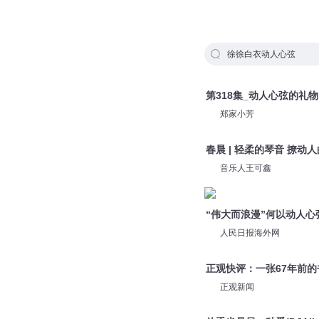
徐徐白衣动人心弦
第318集_动人心弦的礼物
郑家小芳
春晨 | 轻柔的琴音 撩动
音乐人王可鑫
“伟大而浪漫”何以动人心
人民日报海外网
正观快评：一张67年前
正观新闻