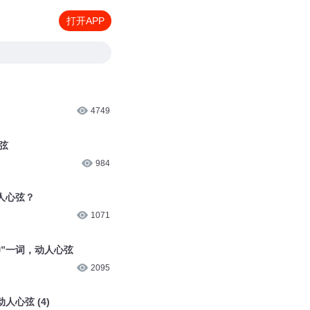
打开APP
4749
心弦
984
人心弦？
1071
帅”一词，动人心弦
2095
人心弦 (4)