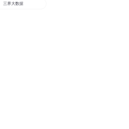
三界大数据
观察者日记
数据武神
万能数据
数据人生
数据之主