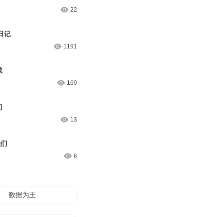
22
日记
1191
线
160
门
13
我们
6
数据为王