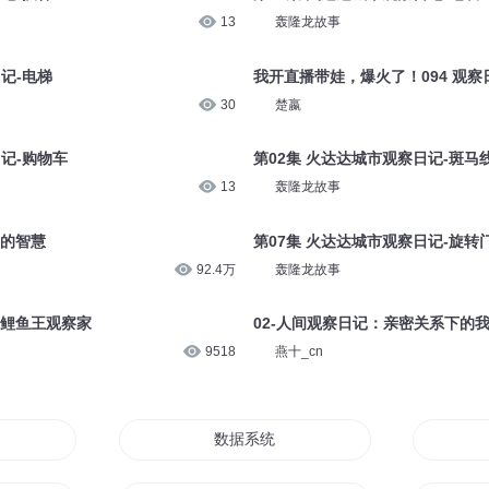
13
轰隆龙故事
记-电梯
我开直播带娃，爆火了！094 观察
30
楚嬴
日记-购物车
第02集 火达达城市观察日记-斑马
13
轰隆龙故事
物的智慧
第07集 火达达城市观察日记-旋转
92.4万
轰隆龙故事
 鲤鱼王观察家
02-人间观察日记：亲密关系下的
9518
燕十_cn
数据系统