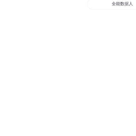
全能数据人
数据末世
大数据时代
异界之数据
数据西游
数据再生