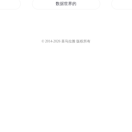
生
数据世界的穿越者
数据异界行
时空观察者
© 2014-
2026
喜马拉雅 版权所有
武者
数据成神
数据末日