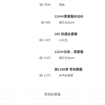
3250
蒋勋
1244#黑蔷薇的动向
885
撒旦先生pro
180 抓捕血蔷薇
2.6万
cv沅也
1224#目标，黑蔷薇
3.6万
撒旦先生pro
第2188章 带刺蔷薇
2.2万
有声的紫襟
黑色的蔷薇