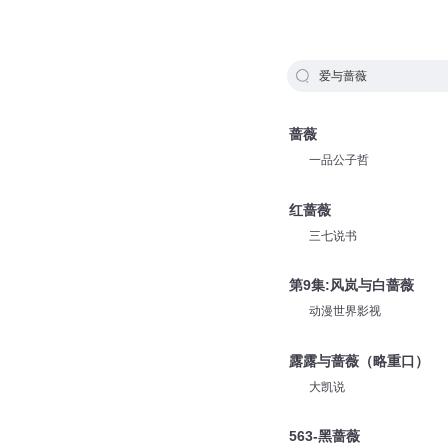
爱与蔷薇
蔷薇
一品公子哲
红蔷薇
三七说书
第9集:风岚与白蔷薇
动漫世界影视
露露与蔷薇（略重口）
大凯说
563-黑蔷薇