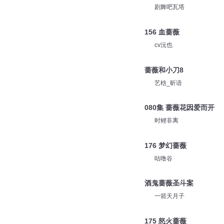
剧舞吧瓦塔
156 血蔷薇
cv沅也
蔷薇和小刀8
艺梒_昕语
080集 蔷薇花因爱而开
时鲤非离
176 梦幻蔷薇
咕噜谷
酒鬼蔷薇圣斗案
一箭天月子
175 怒火蔷薇