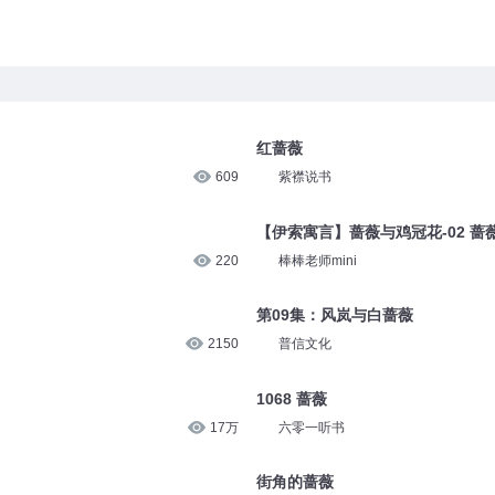
红蔷薇
609
紫襟说书
【伊索寓言】蔷薇与鸡冠花-02 蔷
220
棒棒老师mini
第09集：风岚与白蔷薇
2150
普信文化
1068 蔷薇
17万
六零一听书
街角的蔷薇