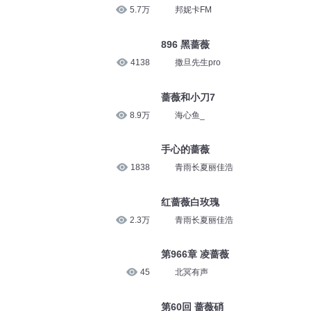
5.7万
邦妮卡FM
896 黑蔷薇
4138
撒旦先生pro
蔷薇和小刀7
8.9万
海心鱼_
手心的蔷薇
1838
青雨长夏丽佳浩
红蔷薇白玫瑰
2.3万
青雨长夏丽佳浩
第966章 凌蔷薇
45
北冥有声
第60回 蔷薇硝