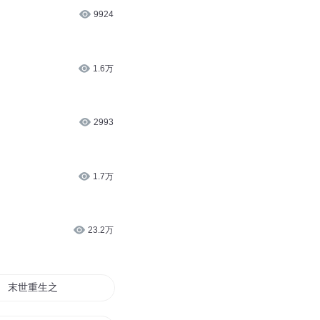
9924
1.6万
2993
1.7万
23.2万
末世重生之蔷薇纪事