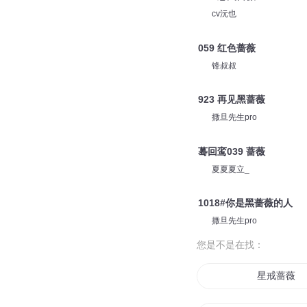
cv沅也
059 红色蔷薇
锋叔叔
923 再见黑蔷薇
撒旦先生pro
蓦回鸾039 蔷薇
夏夏夏立_
1018#你是黑蔷薇的人
撒旦先生pro
您是不是在找：
星戒蔷薇