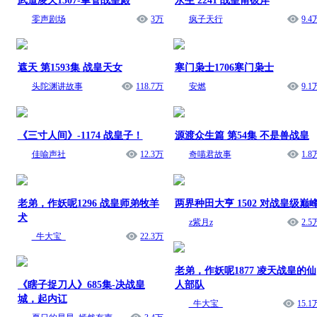
武道凌天1507-掌管战皇殿
永生 2241 战皇甫彼岸
零声剧场
3万
疯子天行
9.4
遮天 第1593集 战皇天女
寒门枭士1706寒门枭士
头陀渊讲故事
118.7万
安燃
9.1
《三寸人间》-1174 战皇子！
源渡众生篇 第54集 不是兽战皇
佳喻声社
12.3万
奇喵君故事
1.8
老弟，作妖呢1296 战皇师弟牧羊
两界种田大亨 1502 对战皇级巅
犬
z紫月z
2.5
_牛大宝_
22.3万
老弟，作妖呢1877 凌天战皇的仙
《瞎子捉刀人》685集-决战皇
人部队
城，起内讧
_牛大宝_
15.1