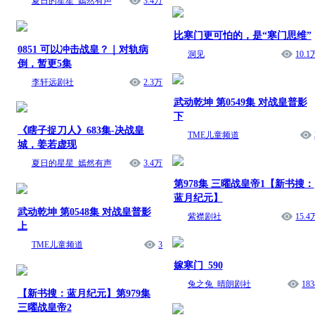
夏日的星星_嫣然有声
3.4万
比寒门更可怕的，是“寒门思维”
0851 可以冲击战皇？｜对轨病
洞见
10.1
倒，暂更5集
李轩远剧社
2.3万
武动乾坤 第0549集 对战皇普影
下
《瞎子捉刀人》683集-决战皇
TME儿童频道
城，姜若虚现
夏日的星星_嫣然有声
3.4万
第978集 三曜战皇帝1【新书搜：
蓝月纪元】
武动乾坤 第0548集 对战皇普影
紫襟剧社
15.4
上
TME儿童频道
3
嫁寒门_590
兔之兔_晴朗剧社
183
【新书搜：蓝月纪元】第979集
三曜战皇帝2