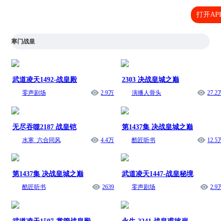
打开AP
寒门战皇
武道凌天1492-战皇殿
2303 决战皇城之巅
零声剧场
2.9万
演播人骨头
27.2
无尽吞噬2187 战皇铠
第1437集 决战皇城之巅
水寒_六合同风
4.4万
酷匠听书
12.5
第1437集 决战皇城之巅
武道凌天1447-战皇秘境
酷匠听书
2639
零声剧场
2.9